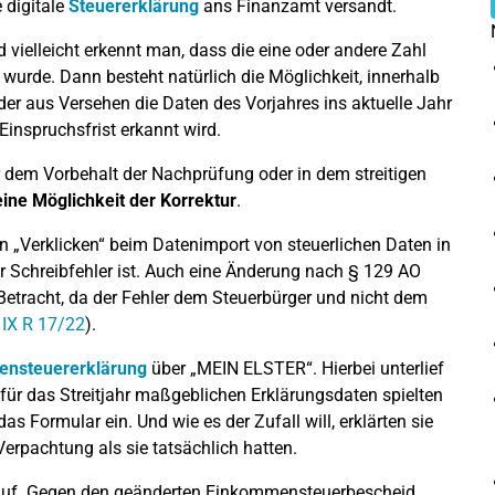
 digitale
Steuererklärung
ans Finanzamt versandt.
ielleicht erkennt man, dass die eine oder andere Zahl
rde. Dann besteht natürlich die Möglichkeit, innerhalb
er aus Versehen die Daten des Vorjahres ins aktuelle Jahr
inspruchsfrist erkannt wird.
dem Vorbehalt der Nachprüfung oder in dem streitigen
ine Möglichkeit der Korrektur
.
n „Verklicken“ beim Datenimport von steuerlichen Daten in
r Schreibfehler ist. Auch eine Änderung nach § 129 AO
Betracht, da der Fehler dem Steuerbürger und nicht dem
 IX R 17/22
).
nsteuererklärung
über „MEIN ELSTER“. Hierbei unterlief
 für das Streitjahr maßgeblichen Erklärungsdaten spielten
das Formular ein. Und wie es der Zufall will, erklärten sie
rpachtung als sie tatsächlich hatten.
t auf. Gegen den geänderten Einkommensteuerbescheid