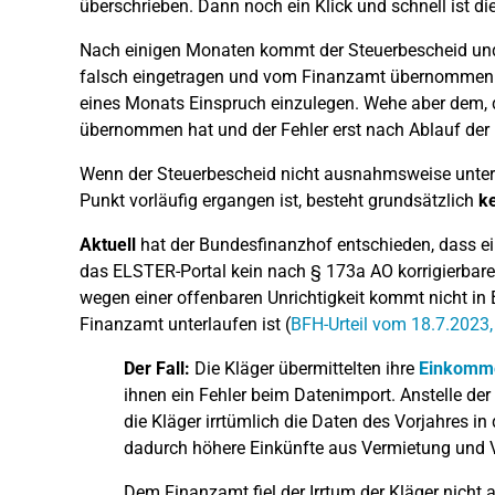
überschrieben. Dann noch ein Klick und schnell ist die
Nach einigen Monaten kommt der Steuerbescheid und v
falsch eingetragen und vom Finanzamt übernommen wu
eines Monats Einspruch einzulegen. Wehe aber dem, d
übernommen hat und der Fehler erst nach Ablauf der E
Wenn der Steuerbescheid nicht ausnahmsweise unter 
Punkt vorläufig ergangen ist, besteht grundsätzlich
ke
Aktuell
hat der Bundesfinanzhof entschieden, dass ei
das ELSTER-Portal kein nach § 173a AO korrigierbare
wegen einer offenbaren Unrichtigkeit kommt nicht in 
Finanzamt unterlaufen ist (
BFH-Urteil vom 18.7.2023,
Der Fall:
Die Kläger übermittelten ihre
Einkomme
ihnen ein Fehler beim Datenimport. Anstelle der
die Kläger irrtümlich die Daten des Vorjahres in 
dadurch höhere Einkünfte aus Vermietung und Ve
Dem Finanzamt fiel der Irrtum der Kläger nich