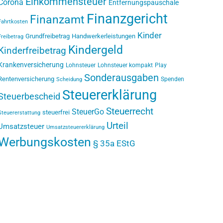
Einkommensteuer
Corona
Entfernungspauschale
Finanzgericht
Finanzamt
Fahrtkosten
Kinder
Grundfreibetrag
Handwerkerleistungen
Freibetrag
Kindergeld
Kinderfreibetrag
Krankenversicherung
Lohnsteuer
Lohnsteuer kompakt
Play
Sonderausgaben
Rentenversicherung
Spenden
Scheidung
Steuererklärung
Steuerbescheid
Steuerrecht
SteuerGo
steuerfrei
Steuererstattung
Urteil
Umsatzsteuer
Umsatzsteuererklärung
Werbungskosten
§ 35a EStG