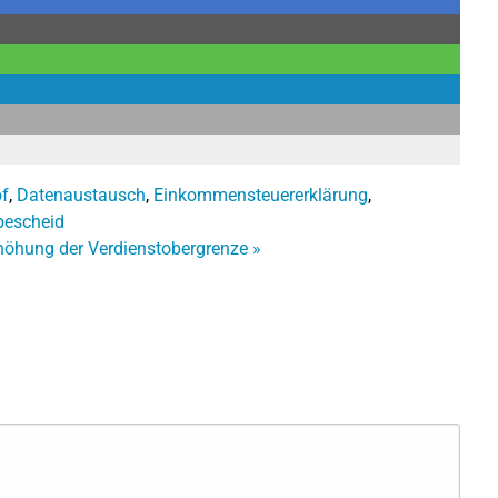
f
,
Datenaustausch
,
Einkommensteuererklärung
,
bescheid
rhöhung der Verdienstobergrenze
»