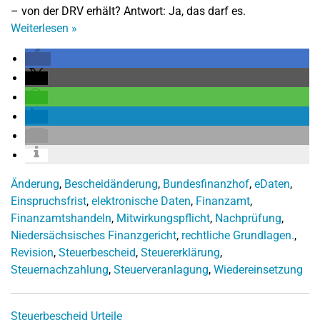
– von der DRV erhält? Antwort: Ja, das darf es.
Weiterlesen
»
Änderung
,
Bescheidänderung
,
Bundesfinanzhof
,
eDaten
,
Einspruchsfrist
,
elektronische Daten
,
Finanzamt
,
Finanzamtshandeln
,
Mitwirkungspflicht
,
Nachprüfung
,
Niedersächsisches Finanzgericht
,
rechtliche Grundlagen.
,
Revision
,
Steuerbescheid
,
Steuererklärung
,
Steuernachzahlung
,
Steuerveranlagung
,
Wiedereinsetzung
Steuerbescheid
Urteile