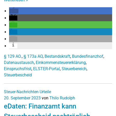
§ 129 AO.
,
§ 173a AO
,
Bestandskraft
,
Bundesfinanzhof
,
Datenaustausch
,
Einkommensteuererklärung
,
Einspruchsfrist
,
ELSTER-Portal
,
Steuerbereich
,
Steuerbescheid
Steuer-Nachrichten
Urteile
20. September 2023
von
Thilo Rudolph
eDaten: Finanzamt kann