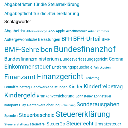
Abgabefristen für die Steuererklärung
Abgabepflicht für die Steuererklärung
Schlagwörter
Abgabefrist
App
Apple
Arbeitnehmer
Altersvorsorge
Arbeitszimmer
BFH-Urteil
BFH
Außergewöhnliche Belastungen
BMF
Bundesfinanzhof
BMF-Schreiben
Bundesfinanzministerium
Corona
Bundesverfassungsgericht
Einkommensteuer
Entfernungspauschale
Fahrtkosten
Finanzgericht
Finanzamt
Freibetrag
Kinderfreibetrag
Kinder
Grundfreibetrag
Handwerkerleistungen
Kindergeld
Krankenversicherung
Lohnsteuer
Lohnsteuer
Sonderausgaben
Rentenversicherung
kompakt
Play
Scheidung
Steuererklärung
Steuerbescheid
Spenden
Steuerrecht
SteuerGo
Umsatzsteuer
steuerfrei
Steuererstattung