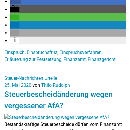
Einspruch
,
Einspruchsfrist
,
Einspruchsverfahren
,
Erläuterung zur Festsetzung
,
Finanzamt
,
Finanzgericht
Steuer-Nachrichten
Urteile
25. Mai 2020
von
Thilo Rudolph
Steuerbescheidänderung wegen
vergessener AfA?
Bestandskräftige Steuerbescheide dürfen vom Finanzamt