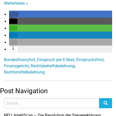
Weiterlesen
»
Bundesfinanzhof
,
Einspruch per E-Mail
,
Einspruchsfrist
,
Finanzgericht
,
Rechtsbehelfsbelehrung
,
Rechtsmittelbelehrung
Post Navigation
NEU: IntelliScan – Die Revolution der Steuererklärung