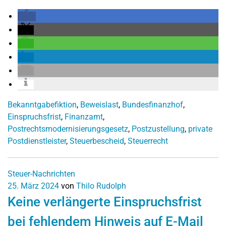
Bekanntgabefiktion
,
Beweislast
,
Bundesfinanzhof
,
Einspruchsfrist
,
Finanzamt
,
Postrechtsmodernisierungsgesetz
,
Postzustellung
,
private
Postdienstleister
,
Steuerbescheid
,
Steuerrecht
Steuer-Nachrichten
25. März 2024
von
Thilo Rudolph
Keine verlängerte Einspruchsfrist
bei fehlendem Hinweis auf E-Mail