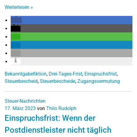
Weiterlesen
»
Bekanntgabefiktion
,
Drei-Tages-Frist
,
Einspruchsfrist
,
Steuerbescheid
,
Steuerbescheide
,
Zugangsvermutung
Steuer-Nachrichten
17. März 2023
von
Thilo Rudolph
Einspruchsfrist: Wenn der
Postdienstleister nicht täglich