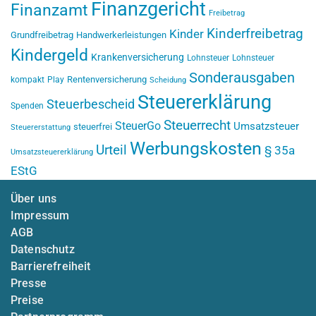
Finanzgericht
Finanzamt
Freibetrag
Kinderfreibetrag
Kinder
Grundfreibetrag
Handwerkerleistungen
Kindergeld
Krankenversicherung
Lohnsteuer
Lohnsteuer
Sonderausgaben
Rentenversicherung
kompakt
Play
Scheidung
Steuererklärung
Steuerbescheid
Spenden
Steuerrecht
SteuerGo
Umsatzsteuer
steuerfrei
Steuererstattung
Werbungskosten
Urteil
§ 35a
Umsatzsteuererklärung
EStG
Über uns
Impressum
AGB
Datenschutz
Barrierefreiheit
Presse
Preise