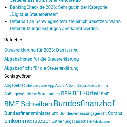
Steuererlass trotz hoher Verluste ab
BankingCheck.de 2026: Sehr gut in der Kategorie
„Digitaler Steuerberater“
Unterhalt an Schwiegereltern steuerlich absetzen: Wann
Unterstützungsleistungen anerkannt werden
Ratgeber
Steuererklärung für 2023: Das ist neu
Abgabefristen für die Steuererklärung
Abgabepflicht für die Steuererklärung
Schlagwörter
Abgabefrist
App
Apple
Arbeitnehmer
Altersvorsorge
Arbeitszimmer
BFH-Urteil
BFH
Außergewöhnliche Belastungen
BMF
Bundesfinanzhof
BMF-Schreiben
Bundesfinanzministerium
Corona
Bundesverfassungsgericht
Einkommensteuer
Entfernungspauschale
Fahrtkosten