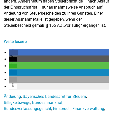
ändern. Andersherum haben Steuerpflichtige – nach Ablauf
der Einspruchsfrist – nur ausnahmsweise Anspruch auf
Änderung von Steuerbescheiden zu ihren Gunsten. Einer
dieser Ausnahmefälle ist gegeben, wenn der
Steuerbescheid gemäß § 165 AO „vorläufig“ ergangen ist.
Weiterlesen
»
Änderung
,
Bayerisches Landesamt für Steuern
,
Billigkeitswege
,
Bundesfinanzhof
,
Bundesverfassungsgericht
,
Einspruch
,
Finanzverwaltung
,