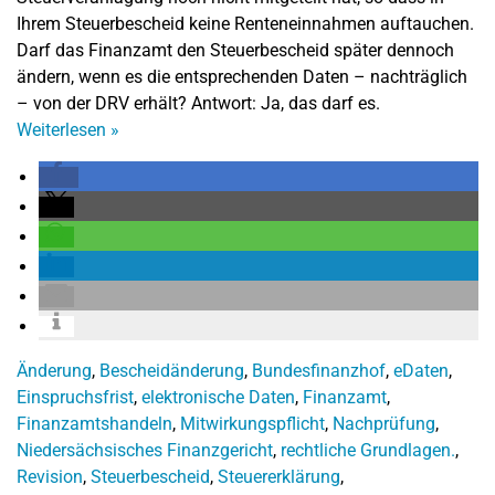
Ihrem Steuerbescheid keine Renteneinnahmen auftauchen.
Darf das Finanzamt den Steuerbescheid später dennoch
ändern, wenn es die entsprechenden Daten – nachträglich
– von der DRV erhält? Antwort: Ja, das darf es.
Weiterlesen
»
Änderung
,
Bescheidänderung
,
Bundesfinanzhof
,
eDaten
,
Einspruchsfrist
,
elektronische Daten
,
Finanzamt
,
Finanzamtshandeln
,
Mitwirkungspflicht
,
Nachprüfung
,
Niedersächsisches Finanzgericht
,
rechtliche Grundlagen.
,
Revision
,
Steuerbescheid
,
Steuererklärung
,