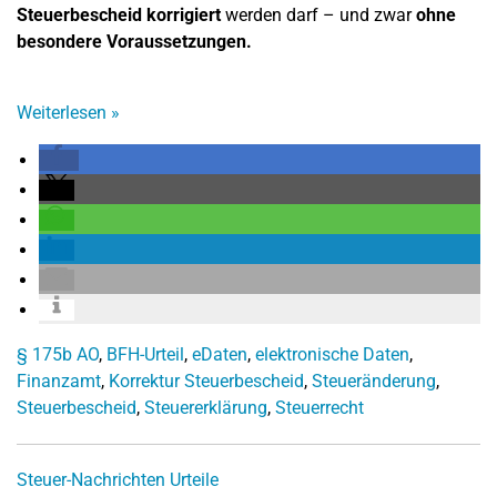
Steuerbescheid korrigiert
werden darf – und zwar
ohne
besondere Voraussetzungen.
Weiterlesen
»
§ 175b AO
,
BFH-Urteil
,
eDaten
,
elektronische Daten
,
Finanzamt
,
Korrektur Steuerbescheid
,
Steueränderung
,
Steuerbescheid
,
Steuererklärung
,
Steuerrecht
Steuer-Nachrichten
Urteile