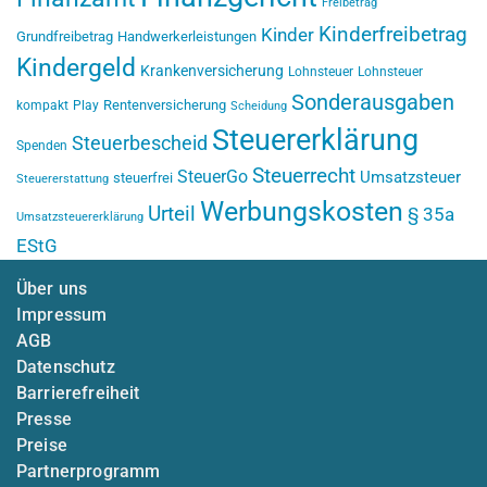
Freibetrag
Kinderfreibetrag
Kinder
Grundfreibetrag
Handwerkerleistungen
Kindergeld
Krankenversicherung
Lohnsteuer
Lohnsteuer
Sonderausgaben
Rentenversicherung
kompakt
Play
Scheidung
Steuererklärung
Steuerbescheid
Spenden
Steuerrecht
SteuerGo
Umsatzsteuer
steuerfrei
Steuererstattung
Werbungskosten
Urteil
§ 35a
Umsatzsteuererklärung
EStG
Über uns
Impressum
AGB
Datenschutz
Barrierefreiheit
Presse
Preise
Partnerprogramm