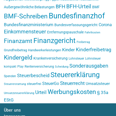
BFH-Urteil
BFH
Außergewöhnliche Belastungen
BMF
Bundesfinanzhof
BMF-Schreiben
Bundesfinanzministerium
Corona
Bundesverfassungsgericht
Einkommensteuer
Entfernungspauschale
Fahrtkosten
Finanzgericht
Finanzamt
Freibetrag
Kinderfreibetrag
Kinder
Grundfreibetrag
Handwerkerleistungen
Kindergeld
Krankenversicherung
Lohnsteuer
Lohnsteuer
Sonderausgaben
Rentenversicherung
kompakt
Play
Scheidung
Steuererklärung
Steuerbescheid
Spenden
Steuerrecht
SteuerGo
Umsatzsteuer
steuerfrei
Steuererstattung
Werbungskosten
Urteil
§ 35a
Umsatzsteuererklärung
EStG
Über uns