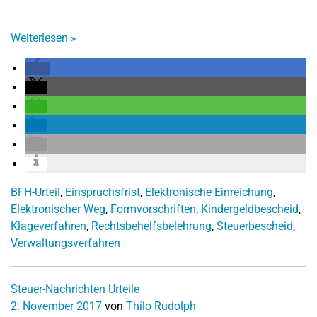
Weiterlesen
»
BFH-Urteil
,
Einspruchsfrist
,
Elektronische Einreichung
,
Elektronischer Weg
,
Formvorschriften
,
Kindergeldbescheid
,
Klageverfahren
,
Rechtsbehelfsbelehrung
,
Steuerbescheid
,
Verwaltungsverfahren
Steuer-Nachrichten
Urteile
2. November 2017
von
Thilo Rudolph