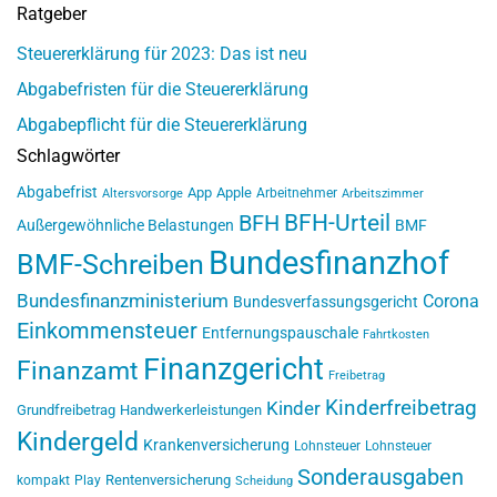
Ratgeber
Steuererklärung für 2023: Das ist neu
Abgabefristen für die Steuererklärung
Abgabepflicht für die Steuererklärung
Schlagwörter
Abgabefrist
App
Apple
Arbeitnehmer
Altersvorsorge
Arbeitszimmer
BFH-Urteil
BFH
Außergewöhnliche Belastungen
BMF
Bundesfinanzhof
BMF-Schreiben
Bundesfinanzministerium
Corona
Bundesverfassungsgericht
Einkommensteuer
Entfernungspauschale
Fahrtkosten
Finanzgericht
Finanzamt
Freibetrag
Kinderfreibetrag
Kinder
Grundfreibetrag
Handwerkerleistungen
Kindergeld
Krankenversicherung
Lohnsteuer
Lohnsteuer
Sonderausgaben
Rentenversicherung
kompakt
Play
Scheidung