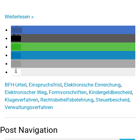
Weiterlesen
»
BFH-Urteil
,
Einspruchsfrist
,
Elektronische Einreichung
,
Elektronischer Weg
,
Formvorschriften
,
Kindergeldbescheid
,
Klageverfahren
,
Rechtsbehelfsbelehrung
,
Steuerbescheid
,
Verwaltungsverfahren
Post Navigation