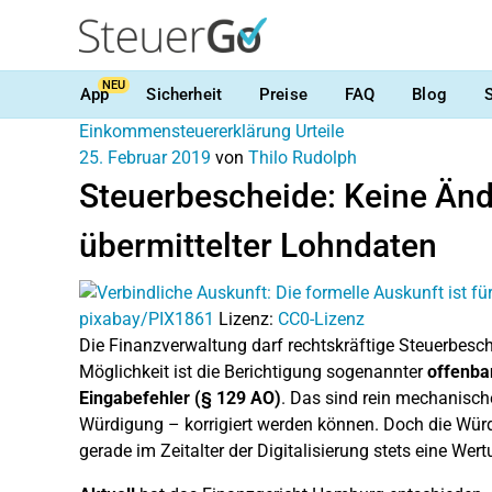
NEU
App
Sicherheit
Preise
FAQ
Blog
Einkommensteuererklärung
Urteile
25. Februar 2019
von
Thilo Rudolph
Steuerbescheide: Keine Änd
übermittelter Lohndaten
pixabay/PIX1861
Lizenz:
CC0-Lizenz
Die Finanzverwaltung darf rechtskräftige Steuerbes
Möglichkeit ist die Berichtigung sogenannter
offenba
Eingabefehler (§ 129 AO)
. Das sind rein mechanische
Würdigung – korrigiert werden können. Doch die Würdi
gerade im Zeitalter der Digitalisierung stets eine Wer