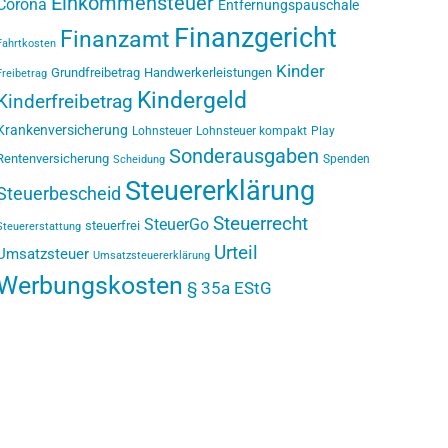
Einkommensteuer
Corona
Entfernungspauschale
Finanzgericht
Finanzamt
Fahrtkosten
Kinder
Grundfreibetrag
Handwerkerleistungen
Freibetrag
Kindergeld
Kinderfreibetrag
Krankenversicherung
Lohnsteuer
Lohnsteuer kompakt
Play
Sonderausgaben
Rentenversicherung
Spenden
Scheidung
Steuererklärung
Steuerbescheid
Steuerrecht
SteuerGo
steuerfrei
Steuererstattung
Urteil
Umsatzsteuer
Umsatzsteuererklärung
Werbungskosten
§ 35a EStG