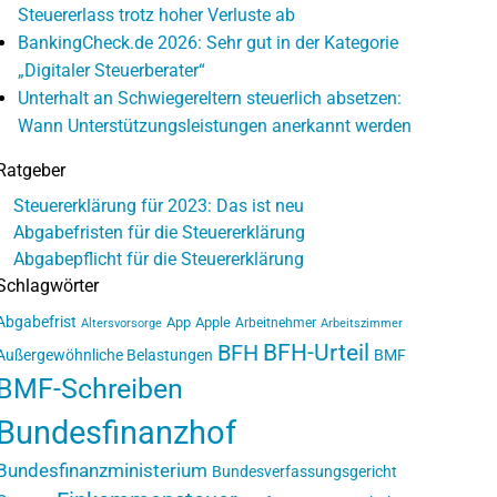
Steuererlass trotz hoher Verluste ab
BankingCheck.de 2026: Sehr gut in der Kategorie
„Digitaler Steuerberater“
Unterhalt an Schwiegereltern steuerlich absetzen:
Wann Unterstützungsleistungen anerkannt werden
Ratgeber
Steuererklärung für 2023: Das ist neu
Abgabefristen für die Steuererklärung
Abgabepflicht für die Steuererklärung
Schlagwörter
Abgabefrist
App
Apple
Arbeitnehmer
Altersvorsorge
Arbeitszimmer
BFH-Urteil
BFH
Außergewöhnliche Belastungen
BMF
BMF-Schreiben
Bundesfinanzhof
Bundesfinanzministerium
Bundesverfassungsgericht