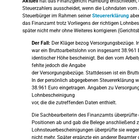
Aktuell
hat das Finanzgericht Hamburg entschieden, 
Steuerzahlers ausscheidet, wenn die Lohndaten vom A
Steuerbürger im Rahmen seiner
Steuererklärung
aber
das Finanzamt trotz Vorliegens der richtigen Lohnbe
später nicht mehr ohne Weiteres korrigieren (Gericht
Der Fall:
Der Kläger bezog Versorgungsbezüge. I
war ein Bruttoarbeitslohn von insgesamt 38.961
identischer Höhe bescheinigt. Bei den vom Arbei
fehlte jedoch die Angabe
der Versorgungsbezüge. Stattdessen ist ein Brut
In der persönlich abgegebenen Steuererklärung wa
38.961 Euro eingetragen. Angaben zu Versorgungs
Lohnbescheinigung
vor, die die zutreffenden Daten enthielt.
Die Sachbearbeiterin des Finanzamts überprüfte d
Positionen ab und gab die Belege anschließend z
Lohnsteuerbescheinigungen überprüfte sie wegen
nicht mehr. Später ergänzte ein anderer Beamter