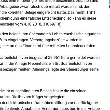
dass eine Änderung eines Steuerbescheides zulasten des
rbeitgeber zwar falsch übermittelt worden sind, der
 die korrekten Belege eingereicht hatte. Das heißt: Trifft
scheinigung eine falsche Entscheidung, so kann es diese
sbescheid vom 4.10.2018, 3 K 69/18).
n den beiden ihm übersandten Lohnsteuerbescheinigungen
 Euro eingetragen. Versorgungsbezüge wurden in
tgeber an das Finanzamt übermittelten Lohnsteuerdaten
toarbeitslohn von insgesamt 38.961 Euro gemeldet worden.
r in der Anlage N ebenfalls ein Bruttoarbeitslohn von
bezügen fehlten. Allerdings legte der Steuerbürger seine
ie ihr ausgehändigten Belege, hakte die einzelnen
urück. Die ihr vom Kläger vorgelegten
 der elektronischen Datenübermittlung vor der Rückgabe
 die fehlende Angabe der Versorgungsbezüge in der Anlage