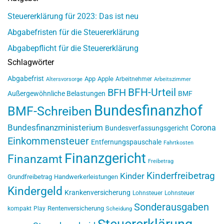
Steuererklärung für 2023: Das ist neu
Abgabefristen für die Steuererklärung
Abgabepflicht für die Steuererklärung
Schlagwörter
Abgabefrist
App
Apple
Arbeitnehmer
Altersvorsorge
Arbeitszimmer
BFH-Urteil
BFH
Außergewöhnliche Belastungen
BMF
Bundesfinanzhof
BMF-Schreiben
Bundesfinanzministerium
Corona
Bundesverfassungsgericht
Einkommensteuer
Entfernungspauschale
Fahrtkosten
Finanzgericht
Finanzamt
Freibetrag
Kinderfreibetrag
Kinder
Grundfreibetrag
Handwerkerleistungen
Kindergeld
Krankenversicherung
Lohnsteuer
Lohnsteuer
Sonderausgaben
Rentenversicherung
kompakt
Play
Scheidung