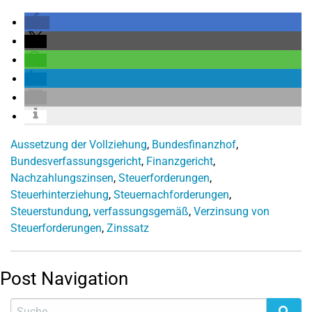
Aussetzung der Vollziehung
,
Bundesfinanzhof
,
Bundesverfassungsgericht
,
Finanzgericht
,
Nachzahlungszinsen
,
Steuerforderungen
,
Steuerhinterziehung
,
Steuernachforderungen
,
Steuerstundung
,
verfassungsgemäß
,
Verzinsung von
Steuerforderungen
,
Zinssatz
Post Navigation