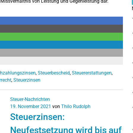
s Missverhältnis von Leistung und Gegenleistung dar.
hzahlungszinsen
,
Steuerbescheid
,
Steuererstattungen
,
rrecht
,
Steuerzinsen
Steuer-Nachrichten
19. November 2021
von
Thilo Rudolph
Steuerzinsen:
Neufestsetzung wird bis auf