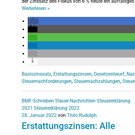
der Zinssatz des Fiskus von 6 % heute ein auffällige
Weiterlesen
»
Basiszinssatz
,
Erstattungszinsen
,
Gesetzentwurf
,
Nac
Steuernachforderungen
,
Steuernachzahlungen
,
Steue
BMF-Schreiben
Steuer-Nachrichten
Steuererklärung
2021
Steuererklärung 2022
28. Januar 2022
von
Thilo Rudolph
Erstattungszinsen: Alle