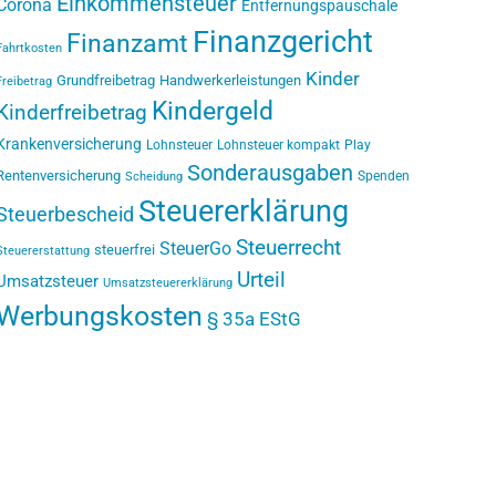
Einkommensteuer
Corona
Entfernungspauschale
Finanzgericht
Finanzamt
Fahrtkosten
Kinder
Grundfreibetrag
Handwerkerleistungen
Freibetrag
Kindergeld
Kinderfreibetrag
Krankenversicherung
Lohnsteuer
Lohnsteuer kompakt
Play
Sonderausgaben
Rentenversicherung
Spenden
Scheidung
Steuererklärung
Steuerbescheid
Steuerrecht
SteuerGo
steuerfrei
Steuererstattung
Urteil
Umsatzsteuer
Umsatzsteuererklärung
Werbungskosten
§ 35a EStG