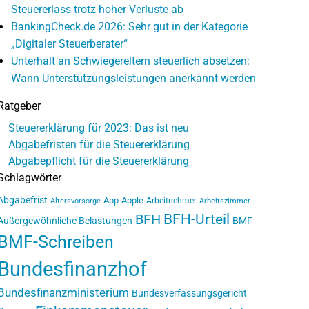
Steuererlass trotz hoher Verluste ab
BankingCheck.de 2026: Sehr gut in der Kategorie
„Digitaler Steuerberater“
Unterhalt an Schwiegereltern steuerlich absetzen:
Wann Unterstützungsleistungen anerkannt werden
Ratgeber
Steuererklärung für 2023: Das ist neu
Abgabefristen für die Steuererklärung
Abgabepflicht für die Steuererklärung
Schlagwörter
Abgabefrist
App
Apple
Arbeitnehmer
Altersvorsorge
Arbeitszimmer
BFH-Urteil
BFH
Außergewöhnliche Belastungen
BMF
BMF-Schreiben
Bundesfinanzhof
Bundesfinanzministerium
Bundesverfassungsgericht