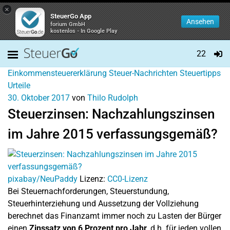
×
SteuerGo App
Ansehen
forium GmbH
kostenlos - In Google Play
22
Einkommensteuererklärung
Steuer-Nachrichten
Steuertipps
Urteile
30. Oktober 2017
von
Thilo Rudolph
Steuerzinsen: Nachzahlungszinsen
im Jahre 2015 verfassungsgemäß?
pixabay/NeuPaddy
Lizenz:
CC0-Lizenz
Bei Steuernachforderungen, Steuerstundung,
Steuerhinterziehung und Aussetzung der Vollziehung
berechnet das Finanzamt immer noch zu Lasten der Bürger
einen
Zinssatz von 6 Prozent pro Jahr
, d.h. für jeden vollen