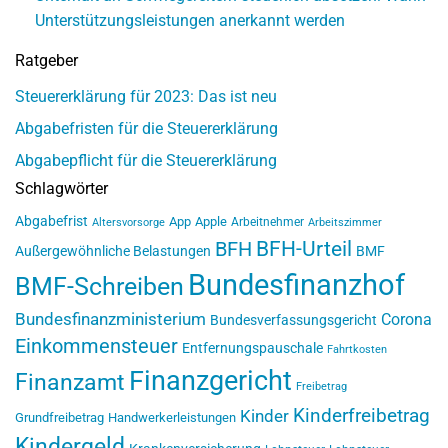
Unterstützungsleistungen anerkannt werden
Ratgeber
Steuererklärung für 2023: Das ist neu
Abgabefristen für die Steuererklärung
Abgabepflicht für die Steuererklärung
Schlagwörter
Abgabefrist
App
Apple
Arbeitnehmer
Altersvorsorge
Arbeitszimmer
BFH-Urteil
BFH
Außergewöhnliche Belastungen
BMF
Bundesfinanzhof
BMF-Schreiben
Bundesfinanzministerium
Corona
Bundesverfassungsgericht
Einkommensteuer
Entfernungspauschale
Fahrtkosten
Finanzgericht
Finanzamt
Freibetrag
Kinderfreibetrag
Kinder
Grundfreibetrag
Handwerkerleistungen
Kindergeld