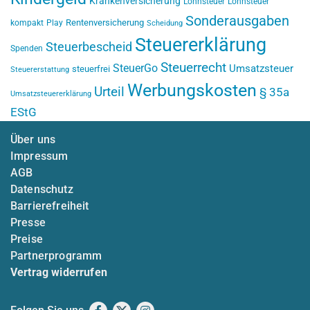
Krankenversicherung
Lohnsteuer
Lohnsteuer
Sonderausgaben
Rentenversicherung
kompakt
Play
Scheidung
Steuererklärung
Steuerbescheid
Spenden
Steuerrecht
SteuerGo
Umsatzsteuer
steuerfrei
Steuererstattung
Werbungskosten
Urteil
§ 35a
Umsatzsteuererklärung
EStG
Über uns
Impressum
AGB
Datenschutz
Barrierefreiheit
Presse
Preise
Partnerprogramm
Vertrag widerrufen