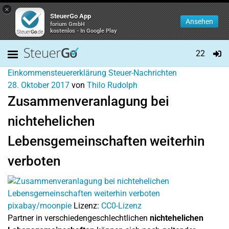
×
SteuerGo App
Ansehen
forium GmbH
kostenlos - In Google Play
22
Einkommensteuererklärung
Steuer-Nachrichten
28. Oktober 2017
von
Thilo Rudolph
Zusammenveranlagung bei
nichtehelichen
Lebensgemeinschaften weiterhin
verboten
pixabay/moonpie
Lizenz:
CC0-Lizenz
Partner in verschiedengeschlechtlichen
nichtehelichen