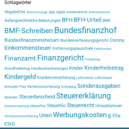
Schlagwörter
Abgabefrist
App
Apple
Arbeitnehmer
Altersvorsorge
Arbeitszimmer
BFH-Urteil
BFH
Außergewöhnliche Belastungen
BMF
Bundesfinanzhof
BMF-Schreiben
Bundesfinanzministerium
Corona
Bundesverfassungsgericht
Einkommensteuer
Entfernungspauschale
Fahrtkosten
Finanzgericht
Finanzamt
Freibetrag
Kinderfreibetrag
Kinder
Grundfreibetrag
Handwerkerleistungen
Kindergeld
Krankenversicherung
Lohnsteuer
Lohnsteuer
Sonderausgaben
Rentenversicherung
kompakt
Play
Scheidung
Steuererklärung
Steuerbescheid
Spenden
Steuerrecht
SteuerGo
Umsatzsteuer
steuerfrei
Steuererstattung
Werbungskosten
Urteil
§ 35a
Umsatzsteuererklärung
EStG