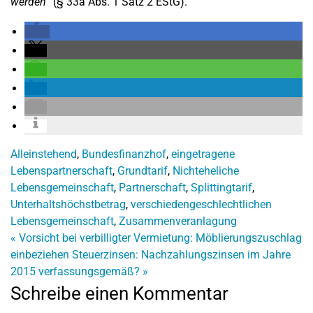
werden
“ (§ 33a Abs. 1 Satz 2 EStG).
Alleinstehend
,
Bundesfinanzhof
,
eingetragene
Lebenspartnerschaft
,
Grundtarif
,
Nichteheliche
Lebensgemeinschaft
,
Partnerschaft
,
Splittingtarif
,
Unterhaltshöchstbetrag
,
verschiedengeschlechtlichen
Lebensgemeinschaft
,
Zusammenveranlagung
«
Vorsicht bei verbilligter Vermietung: Möblierungszuschlag
einbeziehen
Steuerzinsen: Nachzahlungszinsen im Jahre
2015 verfassungsgemäß?
»
Schreibe einen Kommentar