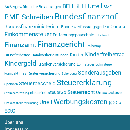
BFH-Urteil
BFH
Außergewöhnliche Belastungen
BMF
Bundesfinanzhof
BMF-Schreiben
Bundesfinanzministerium
Corona
Bundesverfassungsgericht
Einkommensteuer
Entfernungspauschale
Fahrtkosten
Finanzgericht
Finanzamt
Freibetrag
Kinderfreibetrag
Kinder
Grundfreibetrag
Handwerkerleistungen
Kindergeld
Krankenversicherung
Lohnsteuer
Lohnsteuer
Sonderausgaben
Rentenversicherung
kompakt
Play
Scheidung
Steuererklärung
Steuerbescheid
Spenden
Steuerrecht
SteuerGo
Umsatzsteuer
steuerfrei
Steuererstattung
Werbungskosten
Urteil
§ 35a
Umsatzsteuererklärung
EStG
Über uns
Impressum