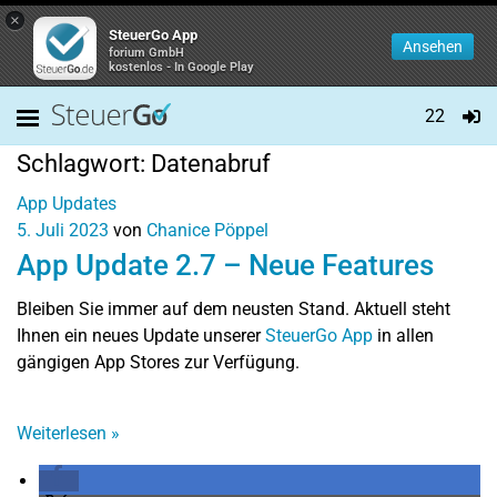
×
SteuerGo App
Ansehen
forium GmbH
kostenlos - In Google Play
22
Schlagwort:
Datenabruf
App Updates
5. Juli 2023
von
Chanice Pöppel
App Update 2.7 – Neue Features
Bleiben Sie immer auf dem neusten Stand. Aktuell steht
Ihnen ein neues Update unserer
SteuerGo App
in allen
gängigen App Stores zur Verfügung.
Weiterlesen
»