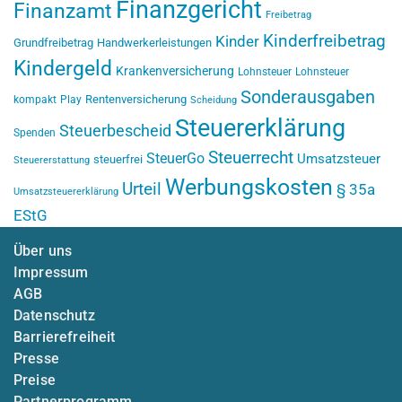
Finanzgericht
Finanzamt
Freibetrag
Kinderfreibetrag
Kinder
Grundfreibetrag
Handwerkerleistungen
Kindergeld
Krankenversicherung
Lohnsteuer
Lohnsteuer
Sonderausgaben
Rentenversicherung
kompakt
Play
Scheidung
Steuererklärung
Steuerbescheid
Spenden
Steuerrecht
SteuerGo
Umsatzsteuer
steuerfrei
Steuererstattung
Werbungskosten
Urteil
§ 35a
Umsatzsteuererklärung
EStG
Über uns
Impressum
AGB
Datenschutz
Barrierefreiheit
Presse
Preise
Partnerprogramm