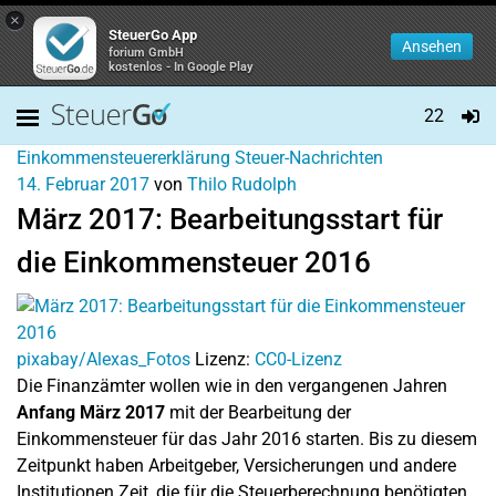
×
SteuerGo App
Ansehen
forium GmbH
kostenlos - In Google Play
22
Einkommensteuererklärung
Steuer-Nachrichten
14. Februar 2017
von
Thilo Rudolph
März 2017: Bearbeitungsstart für
die Einkommensteuer 2016
pixabay/Alexas_Fotos
Lizenz:
CC0-Lizenz
Die Finanzämter wollen wie in den vergangenen Jahren
Anfang März 2017
mit der Bearbeitung der
Einkommensteuer für das Jahr 2016 starten. Bis zu diesem
Zeitpunkt haben Arbeitgeber, Versicherungen und andere
Institutionen Zeit, die für die Steuerberechnung benötigten