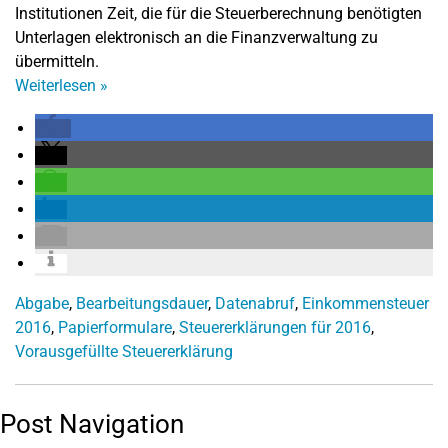
Institutionen Zeit, die für die Steuerberechnung benötigten
Unterlagen elektronisch an die Finanzverwaltung zu
übermitteln.
Weiterlesen
»
Abgabe
,
Bearbeitungsdauer
,
Datenabruf
,
Einkommensteuer
2016
,
Papierformulare
,
Steuererklärungen für 2016
,
Vorausgefüllte Steuererklärung
Post Navigation