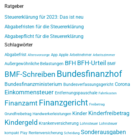
Ratgeber
Steuererklärung für 2023: Das ist neu
Abgabefristen für die Steuererklärung
Abgabepflicht für die Steuererklärung
Schlagwörter
Abgabefrist
App
Apple
Arbeitnehmer
Altersvorsorge
Arbeitszimmer
BFH-Urteil
BFH
Außergewöhnliche Belastungen
BMF
Bundesfinanzhof
BMF-Schreiben
Bundesfinanzministerium
Corona
Bundesverfassungsgericht
Einkommensteuer
Entfernungspauschale
Fahrtkosten
Finanzgericht
Finanzamt
Freibetrag
Kinderfreibetrag
Kinder
Grundfreibetrag
Handwerkerleistungen
Kindergeld
Krankenversicherung
Lohnsteuer
Lohnsteuer
Sonderausgaben
Rentenversicherung
kompakt
Play
Scheidung