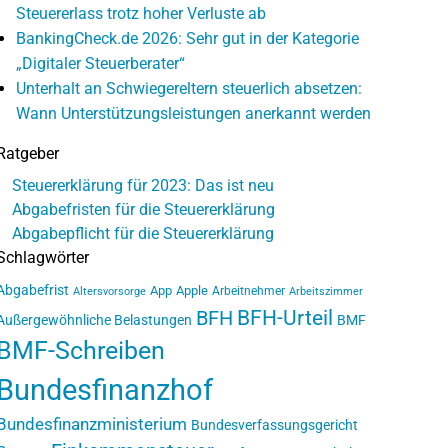
Steuererlass trotz hoher Verluste ab
BankingCheck.de 2026: Sehr gut in der Kategorie
„Digitaler Steuerberater“
Unterhalt an Schwiegereltern steuerlich absetzen:
Wann Unterstützungsleistungen anerkannt werden
Ratgeber
Steuererklärung für 2023: Das ist neu
Abgabefristen für die Steuererklärung
Abgabepflicht für die Steuererklärung
Schlagwörter
Abgabefrist
App
Apple
Arbeitnehmer
Altersvorsorge
Arbeitszimmer
BFH-Urteil
BFH
Außergewöhnliche Belastungen
BMF
BMF-Schreiben
Bundesfinanzhof
Bundesfinanzministerium
Bundesverfassungsgericht