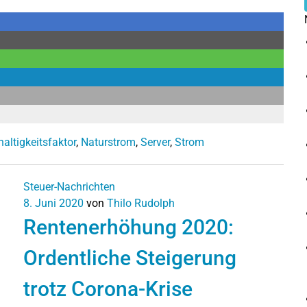
altigkeitsfaktor
,
Naturstrom
,
Server
,
Strom
Steuer-Nachrichten
8. Juni 2020
von
Thilo Rudolph
Rentenerhöhung 2020:
Ordentliche Steigerung
trotz Corona-Krise