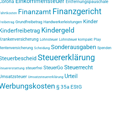
Einkommensteuer
Corona
Entfernungspauschale
Finanzgericht
Finanzamt
Fahrtkosten
Kinder
Grundfreibetrag
Handwerkerleistungen
Freibetrag
Kindergeld
Kinderfreibetrag
Krankenversicherung
Lohnsteuer
Lohnsteuer kompakt
Play
Sonderausgaben
Rentenversicherung
Spenden
Scheidung
Steuererklärung
Steuerbescheid
Steuerrecht
SteuerGo
steuerfrei
Steuererstattung
Urteil
Umsatzsteuer
Umsatzsteuererklärung
Werbungskosten
§ 35a EStG