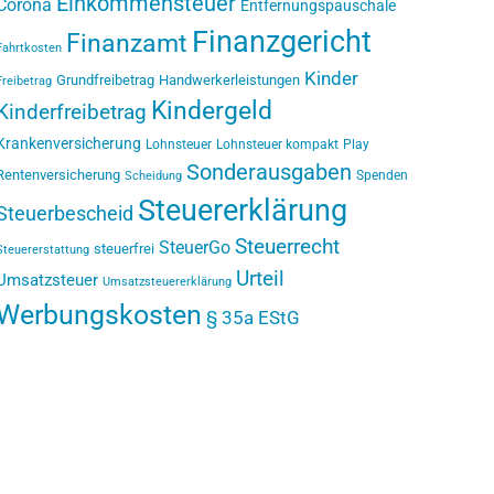
Einkommensteuer
Corona
Entfernungspauschale
Finanzgericht
Finanzamt
Fahrtkosten
Kinder
Grundfreibetrag
Handwerkerleistungen
Freibetrag
Kindergeld
Kinderfreibetrag
Krankenversicherung
Lohnsteuer
Lohnsteuer kompakt
Play
Sonderausgaben
Rentenversicherung
Spenden
Scheidung
Steuererklärung
Steuerbescheid
Steuerrecht
SteuerGo
steuerfrei
Steuererstattung
Urteil
Umsatzsteuer
Umsatzsteuererklärung
Werbungskosten
§ 35a EStG