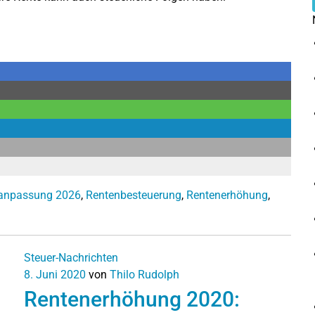
anpassung 2026
,
Rentenbesteuerung
,
Rentenerhöhung
,
Steuer-Nachrichten
8. Juni 2020
von
Thilo Rudolph
Rentenerhöhung 2020: