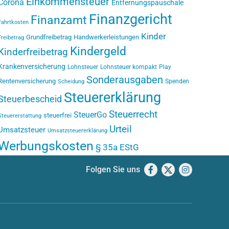
Einkommensteuer
Corona
Entfernungspauschale
Finanzgericht
Finanzamt
Fahrtkosten
Kinder
Grundfreibetrag
Handwerkerleistungen
Freibetrag
Kindergeld
Kinderfreibetrag
Krankenversicherung
Lohnsteuer
Lohnsteuer kompakt
Play
Sonderausgaben
Rentenversicherung
Spenden
Scheidung
Steuererklärung
Steuerbescheid
Steuerrecht
SteuerGo
steuerfrei
Steuererstattung
Urteil
Umsatzsteuer
Umsatzsteuererklärung
Werbungskosten
§ 35a EStG
Folgen Sie uns
Facebook
X
Instagram