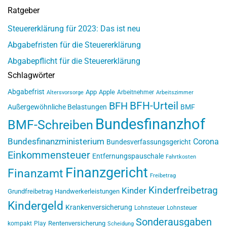
Ratgeber
Steuererklärung für 2023: Das ist neu
Abgabefristen für die Steuererklärung
Abgabepflicht für die Steuererklärung
Schlagwörter
Abgabefrist
App
Apple
Arbeitnehmer
Altersvorsorge
Arbeitszimmer
BFH-Urteil
BFH
Außergewöhnliche Belastungen
BMF
Bundesfinanzhof
BMF-Schreiben
Bundesfinanzministerium
Corona
Bundesverfassungsgericht
Einkommensteuer
Entfernungspauschale
Fahrtkosten
Finanzgericht
Finanzamt
Freibetrag
Kinderfreibetrag
Kinder
Grundfreibetrag
Handwerkerleistungen
Kindergeld
Krankenversicherung
Lohnsteuer
Lohnsteuer
Sonderausgaben
Rentenversicherung
kompakt
Play
Scheidung