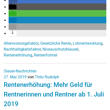
Altersvorsorgefaktor
,
Gesetzliche Rente
,
Lohnentwicklung
,
Nachhaltigkeitsfaktor
,
Niveauschutzklausel
,
Rentenerhöhung
,
Rentenformel
Steuer-Nachrichten
27. Mai 2019
von
Thilo Rudolph
Rentenerhöhung: Mehr Geld für
Rentnerinnen und Rentner ab 1. Juli
2019