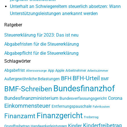
Unterhalt an Schwiegereltern steuerlich absetzen: Wann
Unterstützungsleistungen anerkannt werden
Ratgeber
Steuererklärung für 2023: Das ist neu
Abgabefristen für die Steuererklärung
Abgabepflicht für die Steuererklärung
Schlagwörter
Abgabefrist
App
Apple
Arbeitnehmer
Altersvorsorge
Arbeitszimmer
BFH-Urteil
BFH
Außergewöhnliche Belastungen
BMF
Bundesfinanzhof
BMF-Schreiben
Bundesfinanzministerium
Corona
Bundesverfassungsgericht
Einkommensteuer
Entfernungspauschale
Fahrtkosten
Finanzgericht
Finanzamt
Freibetrag
Kinderfreibetrag
Kinder
Grundfreibetrag
Handwerkerleistungen