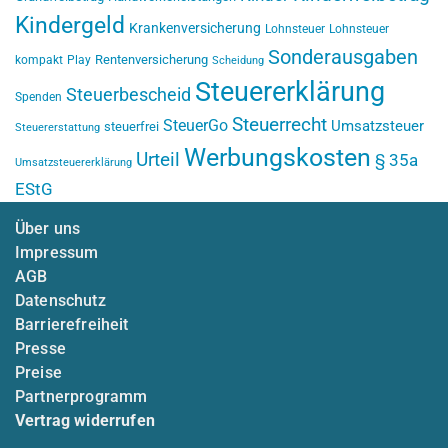
Kindergeld
Krankenversicherung
Lohnsteuer
Lohnsteuer
Sonderausgaben
Rentenversicherung
kompakt
Play
Scheidung
Steuererklärung
Steuerbescheid
Spenden
Steuerrecht
SteuerGo
Umsatzsteuer
steuerfrei
Steuererstattung
Werbungskosten
Urteil
§ 35a
Umsatzsteuererklärung
EStG
Über uns
Impressum
AGB
Datenschutz
Barrierefreiheit
Presse
Preise
Partnerprogramm
Vertrag widerrufen