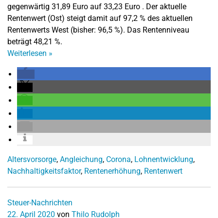
gegenwärtig 31,89 Euro auf 33,23 Euro . Der aktuelle
Rentenwert (Ost) steigt damit auf 97,2 % des aktuellen
Rentenwerts West (bisher: 96,5 %). Das Rentenniveau
beträgt 48,21 %.
Weiterlesen
»
Altersvorsorge
,
Angleichung
,
Corona
,
Lohnentwicklung
,
Nachhaltigkeitsfaktor
,
Rentenerhöhung
,
Rentenwert
Steuer-Nachrichten
22. April 2020
von
Thilo Rudolph