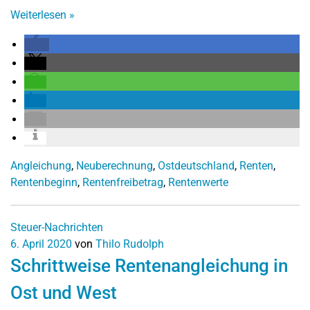
Weiterlesen
»
Angleichung
,
Neuberechnung
,
Ostdeutschland
,
Renten
,
Rentenbeginn
,
Rentenfreibetrag
,
Rentenwerte
Steuer-Nachrichten
6. April 2020
von
Thilo Rudolph
Schrittweise Rentenangleichung in
Ost und West