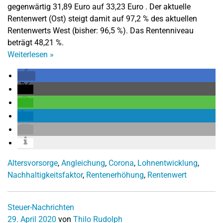
gegenwärtig 31,89 Euro auf 33,23 Euro . Der aktuelle
Rentenwert (Ost) steigt damit auf 97,2 % des aktuellen
Rentenwerts West (bisher: 96,5 %). Das Rentenniveau
beträgt 48,21 %.
Weiterlesen
»
Altersvorsorge
,
Angleichung
,
Corona
,
Lohnentwicklung
,
Nachhaltigkeitsfaktor
,
Rentenerhöhung
,
Rentenwert
Steuer-Nachrichten
29. April 2020
von
Thilo Rudolph