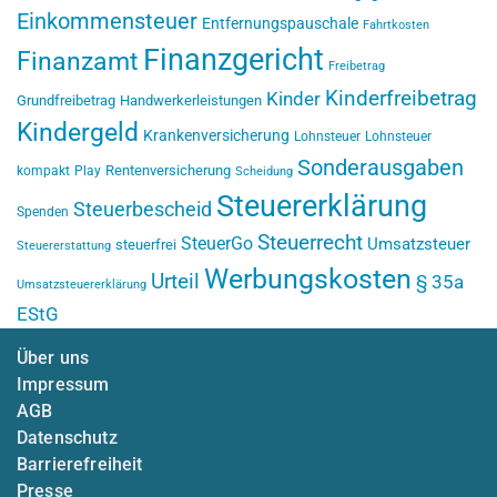
Einkommensteuer
Entfernungspauschale
Fahrtkosten
Finanzgericht
Finanzamt
Freibetrag
Kinderfreibetrag
Kinder
Grundfreibetrag
Handwerkerleistungen
Kindergeld
Krankenversicherung
Lohnsteuer
Lohnsteuer
Sonderausgaben
Rentenversicherung
kompakt
Play
Scheidung
Steuererklärung
Steuerbescheid
Spenden
Steuerrecht
SteuerGo
Umsatzsteuer
steuerfrei
Steuererstattung
Werbungskosten
Urteil
§ 35a
Umsatzsteuererklärung
EStG
Über uns
Impressum
AGB
Datenschutz
Barrierefreiheit
Presse