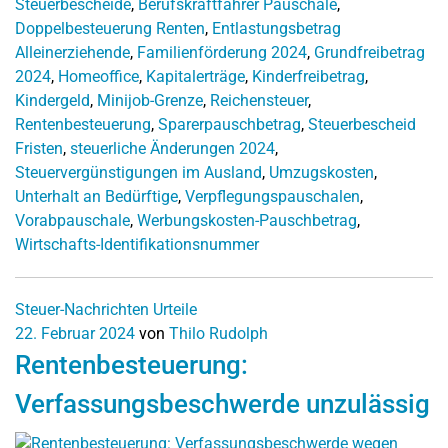
Steuerbescheide
,
Berufskraftfahrer Pauschale
,
Doppelbesteuerung Renten
,
Entlastungsbetrag
Alleinerziehende
,
Familienförderung 2024
,
Grundfreibetrag
2024
,
Homeoffice
,
Kapitalerträge
,
Kinderfreibetrag
,
Kindergeld
,
Minijob-Grenze
,
Reichensteuer
,
Rentenbesteuerung
,
Sparerpauschbetrag
,
Steuerbescheid
Fristen
,
steuerliche Änderungen 2024
,
Steuervergünstigungen im Ausland
,
Umzugskosten
,
Unterhalt an Bedürftige
,
Verpflegungspauschalen
,
Vorabpauschale
,
Werbungskosten-Pauschbetrag
,
Wirtschafts-Identifikationsnummer
Steuer-Nachrichten
Urteile
22. Februar 2024
von
Thilo Rudolph
Rentenbesteuerung:
Verfassungsbeschwerde unzulässig