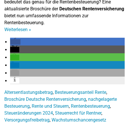
bedeutet das genau für die Rentenbesteuerung? Eine
aktualisierte Broschüre der
Deutschen Rentenversicherung
bietet nun umfassende Informationen zur
Rentenbesteuerung.
Weiterlesen
»
Altersentlastungsbetrag
,
Besteuerungsanteil Rente
,
Broschüre Deutsche Rentenversicherung
,
nachgelagerte
Besteuerung
,
Rente und Steuern
,
Rentenbesteuerung
,
Steueränderungen 2024
,
Steuerrecht für Rentner
,
Versorgungsfreibetrag
,
Wachstumschancengesetz