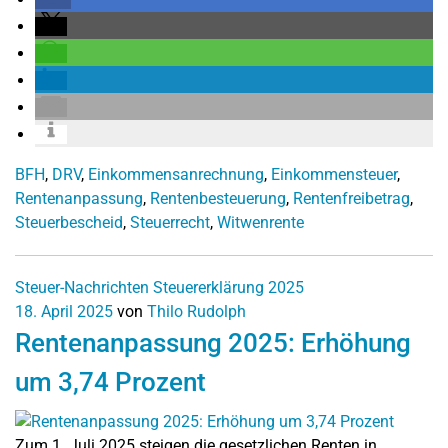
BFH
,
DRV
,
Einkommensanrechnung
,
Einkommensteuer
,
Rentenanpassung
,
Rentenbesteuerung
,
Rentenfreibetrag
,
Steuerbescheid
,
Steuerrecht
,
Witwenrente
Steuer-Nachrichten
Steuererklärung 2025
18. April 2025
von
Thilo Rudolph
Rentenanpassung 2025: Erhöhung
um 3,74 Prozent
Zum 1. Juli 2025 steigen die gesetzlichen Renten in