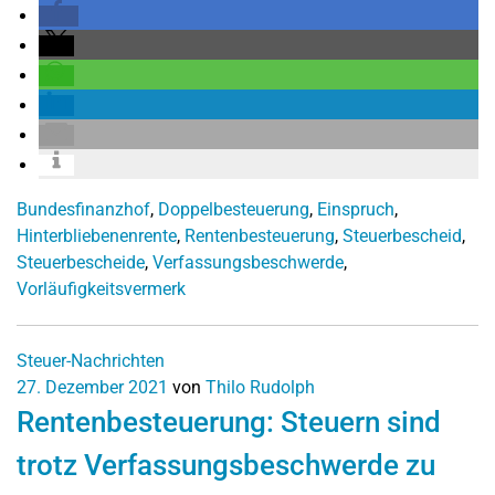
Bundesfinanzhof
,
Doppelbesteuerung
,
Einspruch
,
Hinterbliebenenrente
,
Rentenbesteuerung
,
Steuerbescheid
,
Steuerbescheide
,
Verfassungsbeschwerde
,
Vorläufigkeitsvermerk
Steuer-Nachrichten
27. Dezember 2021
von
Thilo Rudolph
Rentenbesteuerung: Steuern sind
trotz Verfassungsbeschwerde zu