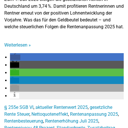
Deutschland um 3,74 %. Damit profitieren Rentnerinnen und
Rentner erneut von der positiven Lohnentwicklung der
Vorjahre. Was das für den Geldbeutel bedeutet – und
welche steuerlichen Folgen die Rentenanpassung 2025 hat.
Weiterlesen
»
§ 255e SGB VI
,
aktueller Rentenwert 2025
,
gesetzliche
Rente Steuer
,
Nettoquoteneffekt
,
Rentenanpassung 2025
,
Rentenbesteuerung
,
Rentenerhöhung Juli 2025
,
Rentenniveau 48 Prozent
,
Standardrente
,
Zusatzbeitrag