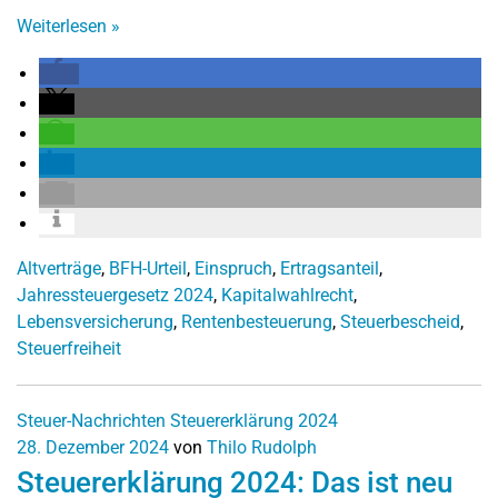
Weiterlesen
»
Altverträge
,
BFH-Urteil
,
Einspruch
,
Ertragsanteil
,
Jahressteuergesetz 2024
,
Kapitalwahlrecht
,
Lebensversicherung
,
Rentenbesteuerung
,
Steuerbescheid
,
Steuerfreiheit
Steuer-Nachrichten
Steuererklärung 2024
28. Dezember 2024
von
Thilo Rudolph
Steuererklärung 2024: Das ist neu