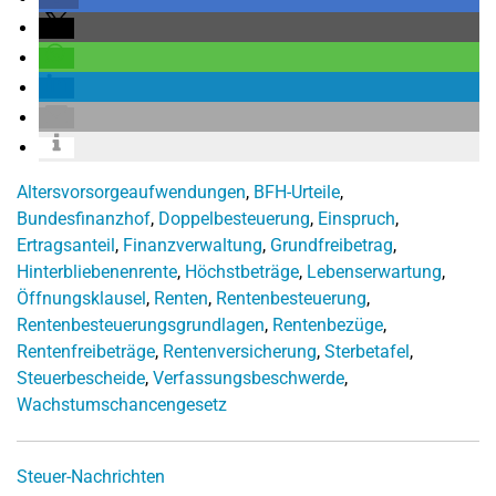
Altersvorsorgeaufwendungen
,
BFH-Urteile
,
Bundesfinanzhof
,
Doppelbesteuerung
,
Einspruch
,
Ertragsanteil
,
Finanzverwaltung
,
Grundfreibetrag
,
Hinterbliebenenrente
,
Höchstbeträge
,
Lebenserwartung
,
Öffnungsklausel
,
Renten
,
Rentenbesteuerung
,
Rentenbesteuerungsgrundlagen
,
Rentenbezüge
,
Rentenfreibeträge
,
Rentenversicherung
,
Sterbetafel
,
Steuerbescheide
,
Verfassungsbeschwerde
,
Wachstumschancengesetz
Steuer-Nachrichten