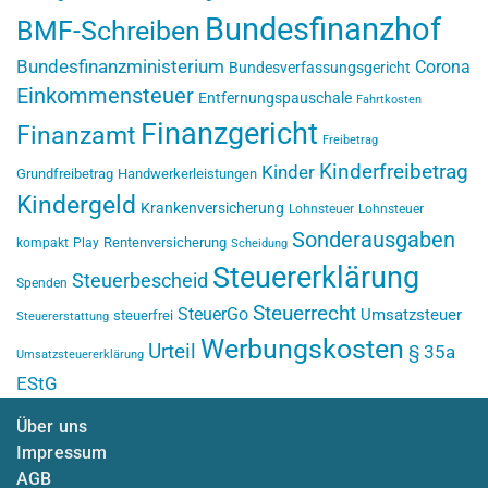
Bundesfinanzhof
BMF-Schreiben
Bundesfinanzministerium
Corona
Bundesverfassungsgericht
Einkommensteuer
Entfernungspauschale
Fahrtkosten
Finanzgericht
Finanzamt
Freibetrag
Kinderfreibetrag
Kinder
Grundfreibetrag
Handwerkerleistungen
Kindergeld
Krankenversicherung
Lohnsteuer
Lohnsteuer
Sonderausgaben
Rentenversicherung
kompakt
Play
Scheidung
Steuererklärung
Steuerbescheid
Spenden
Steuerrecht
SteuerGo
Umsatzsteuer
steuerfrei
Steuererstattung
Werbungskosten
Urteil
§ 35a
Umsatzsteuererklärung
EStG
Über uns
Impressum
AGB