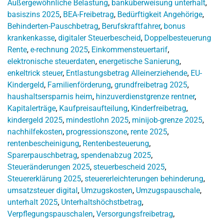
Außergewöhnliche Belastung
,
banküberweisung unterhalt
,
basiszins 2025
,
BEA-Freibetrag
,
Bedürftigkeit Angehörige
,
Behinderten-Pauschbetrag
,
Berufskraftfahrer
,
bonus
krankenkasse
,
digitaler Steuerbescheid
,
Doppelbesteuerung
Rente
,
e-rechnung 2025
,
Einkommensteuertarif
,
elektronische steuerdaten
,
energetische Sanierung
,
enkeltrick steuer
,
Entlastungsbetrag Alleinerziehende
,
EU-
Kindergeld
,
Familienförderung
,
grundfreibetrag 2025
,
haushaltsersparnis heim
,
hinzuverdienstgrenze rentner
,
Kapitalerträge
,
Kaufpreisaufteilung
,
Kinderfreibetrag
,
kindergeld 2025
,
mindestlohn 2025
,
minijob-grenze 2025
,
nachhilfekosten
,
progressionszone
,
rente 2025
,
rentenbescheinigung
,
Rentenbesteuerung
,
Sparerpauschbetrag
,
spendenabzug 2025
,
Steueränderungen 2025
,
steuerbescheid 2025
,
Steuererklärung 2025
,
steuererleichterungen behinderung
,
umsatzsteuer digital
,
Umzugskosten
,
Umzugspauschale
,
unterhalt 2025
,
Unterhaltshöchstbetrag
,
Verpflegungspauschalen
,
Versorgungsfreibetrag
,