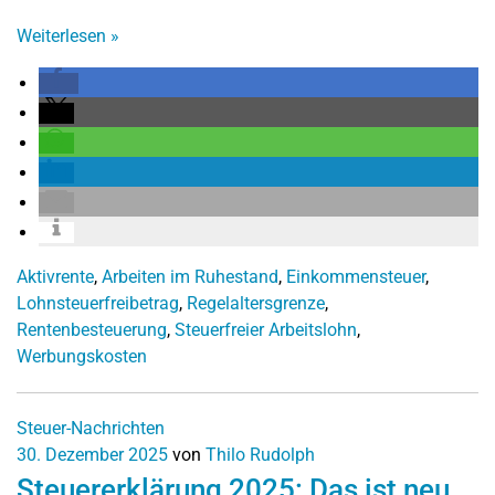
Weiterlesen
»
Aktivrente
,
Arbeiten im Ruhestand
,
Einkommensteuer
,
Lohnsteuerfreibetrag
,
Regelaltersgrenze
,
Rentenbesteuerung
,
Steuerfreier Arbeitslohn
,
Werbungskosten
Steuer-Nachrichten
30. Dezember 2025
von
Thilo Rudolph
Steuererklärung 2025: Das ist neu