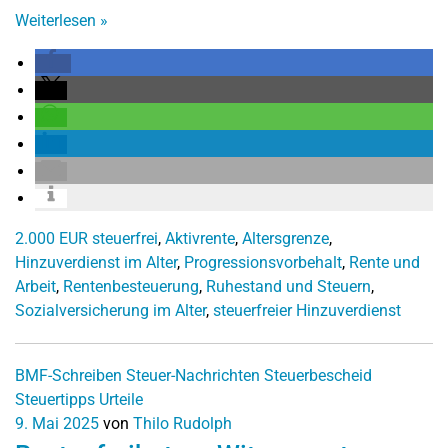
Weiterlesen
»
2.000 EUR steuerfrei
,
Aktivrente
,
Altersgrenze
,
Hinzuverdienst im Alter
,
Progressionsvorbehalt
,
Rente und
Arbeit
,
Rentenbesteuerung
,
Ruhestand und Steuern
,
Sozialversicherung im Alter
,
steuerfreier Hinzuverdienst
BMF-Schreiben
Steuer-Nachrichten
Steuerbescheid
Steuertipps
Urteile
9. Mai 2025
von
Thilo Rudolph