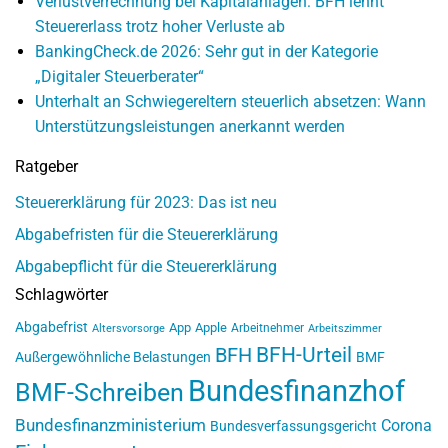
Verlustverrechnung bei Kapitalanlagen: BFH lehnt
Steuererlass trotz hoher Verluste ab
BankingCheck.de 2026: Sehr gut in der Kategorie
„Digitaler Steuerberater“
Unterhalt an Schwiegereltern steuerlich absetzen: Wann
Unterstützungsleistungen anerkannt werden
Ratgeber
Steuererklärung für 2023: Das ist neu
Abgabefristen für die Steuererklärung
Abgabepflicht für die Steuererklärung
Schlagwörter
Abgabefrist
App
Apple
Arbeitnehmer
Altersvorsorge
Arbeitszimmer
BFH-Urteil
BFH
Außergewöhnliche Belastungen
BMF
Bundesfinanzhof
BMF-Schreiben
Bundesfinanzministerium
Corona
Bundesverfassungsgericht