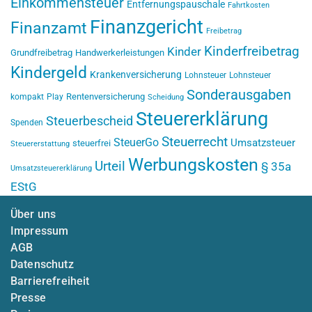
Einkommensteuer
Entfernungspauschale
Fahrtkosten
Finanzgericht
Finanzamt
Freibetrag
Kinderfreibetrag
Kinder
Grundfreibetrag
Handwerkerleistungen
Kindergeld
Krankenversicherung
Lohnsteuer
Lohnsteuer
Sonderausgaben
Rentenversicherung
kompakt
Play
Scheidung
Steuererklärung
Steuerbescheid
Spenden
Steuerrecht
SteuerGo
Umsatzsteuer
steuerfrei
Steuererstattung
Werbungskosten
Urteil
§ 35a
Umsatzsteuererklärung
EStG
Über uns
Impressum
AGB
Datenschutz
Barrierefreiheit
Presse