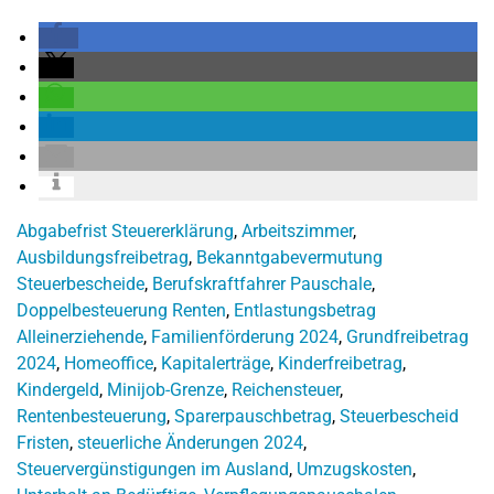
Abgabefrist Steuererklärung
,
Arbeitszimmer
,
Ausbildungsfreibetrag
,
Bekanntgabevermutung
Steuerbescheide
,
Berufskraftfahrer Pauschale
,
Doppelbesteuerung Renten
,
Entlastungsbetrag
Alleinerziehende
,
Familienförderung 2024
,
Grundfreibetrag
2024
,
Homeoffice
,
Kapitalerträge
,
Kinderfreibetrag
,
Kindergeld
,
Minijob-Grenze
,
Reichensteuer
,
Rentenbesteuerung
,
Sparerpauschbetrag
,
Steuerbescheid
Fristen
,
steuerliche Änderungen 2024
,
Steuervergünstigungen im Ausland
,
Umzugskosten
,