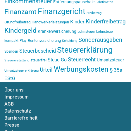
Einkommensteuer
Entfernungspauschale
Fahrtkosten
Finanzgericht
Finanzamt
Freibetrag
Kinderfreibetrag
Kinder
Grundfreibetrag
Handwerkerleistungen
Kindergeld
Krankenversicherung
Lohnsteuer
Lohnsteuer
Sonderausgaben
Rentenversicherung
kompakt
Play
Scheidung
Steuererklärung
Steuerbescheid
Spenden
Steuerrecht
SteuerGo
Umsatzsteuer
steuerfrei
Steuererstattung
Werbungskosten
Urteil
§ 35a
Umsatzsteuererklärung
EStG
Über uns
Impressum
AGB
Datenschutz
Barrierefreiheit
Presse