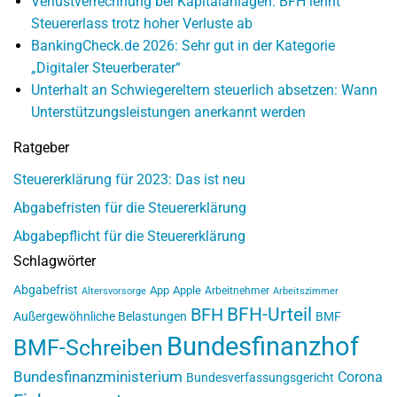
Verlustverrechnung bei Kapitalanlagen: BFH lehnt
Steuererlass trotz hoher Verluste ab
BankingCheck.de 2026: Sehr gut in der Kategorie
„Digitaler Steuerberater“
Unterhalt an Schwiegereltern steuerlich absetzen: Wann
Unterstützungsleistungen anerkannt werden
Ratgeber
Steuererklärung für 2023: Das ist neu
Abgabefristen für die Steuererklärung
Abgabepflicht für die Steuererklärung
Schlagwörter
Abgabefrist
App
Apple
Arbeitnehmer
Altersvorsorge
Arbeitszimmer
BFH-Urteil
BFH
Außergewöhnliche Belastungen
BMF
Bundesfinanzhof
BMF-Schreiben
Bundesfinanzministerium
Corona
Bundesverfassungsgericht