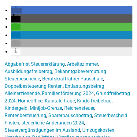
Abgabefrist Steuererklärung
,
Arbeitszimmer
,
Ausbildungsfreibetrag
,
Bekanntgabevermutung
Steuerbescheide
,
Berufskraftfahrer Pauschale
,
Doppelbesteuerung Renten
,
Entlastungsbetrag
Alleinerziehende
,
Familienförderung 2024
,
Grundfreibetrag
2024
,
Homeoffice
,
Kapitalerträge
,
Kinderfreibetrag
,
Kindergeld
,
Minijob-Grenze
,
Reichensteuer
,
Rentenbesteuerung
,
Sparerpauschbetrag
,
Steuerbescheid
Fristen
,
steuerliche Änderungen 2024
,
Steuervergünstigungen im Ausland
,
Umzugskosten
,