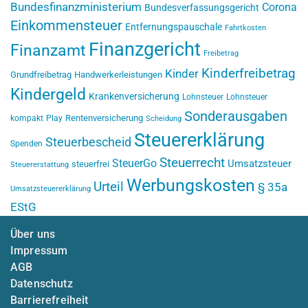
Bundesfinanzministerium
Corona
Bundesverfassungsgericht
Einkommensteuer
Entfernungspauschale
Fahrtkosten
Finanzgericht
Finanzamt
Freibetrag
Kinderfreibetrag
Kinder
Grundfreibetrag
Handwerkerleistungen
Kindergeld
Krankenversicherung
Lohnsteuer
Lohnsteuer
Sonderausgaben
Rentenversicherung
kompakt
Play
Scheidung
Steuererklärung
Steuerbescheid
Spenden
Steuerrecht
SteuerGo
Umsatzsteuer
steuerfrei
Steuererstattung
Werbungskosten
Urteil
§ 35a
Umsatzsteuererklärung
EStG
Über uns
Impressum
AGB
Datenschutz
Barrierefreiheit