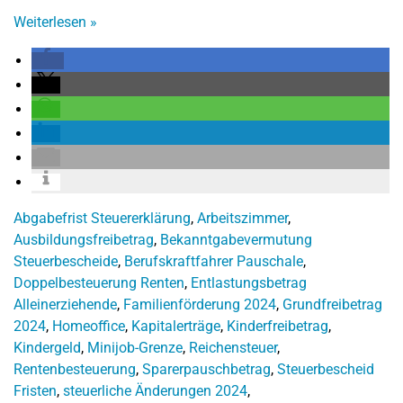
Weiterlesen
»
Abgabefrist Steuererklärung
,
Arbeitszimmer
,
Ausbildungsfreibetrag
,
Bekanntgabevermutung
Steuerbescheide
,
Berufskraftfahrer Pauschale
,
Doppelbesteuerung Renten
,
Entlastungsbetrag
Alleinerziehende
,
Familienförderung 2024
,
Grundfreibetrag
2024
,
Homeoffice
,
Kapitalerträge
,
Kinderfreibetrag
,
Kindergeld
,
Minijob-Grenze
,
Reichensteuer
,
Rentenbesteuerung
,
Sparerpauschbetrag
,
Steuerbescheid
Fristen
,
steuerliche Änderungen 2024
,