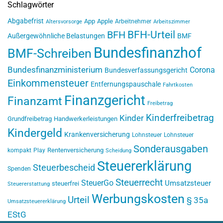
Schlagwörter
Abgabefrist
App
Apple
Arbeitnehmer
Altersvorsorge
Arbeitszimmer
BFH-Urteil
BFH
Außergewöhnliche Belastungen
BMF
Bundesfinanzhof
BMF-Schreiben
Bundesfinanzministerium
Corona
Bundesverfassungsgericht
Einkommensteuer
Entfernungspauschale
Fahrtkosten
Finanzgericht
Finanzamt
Freibetrag
Kinderfreibetrag
Kinder
Grundfreibetrag
Handwerkerleistungen
Kindergeld
Krankenversicherung
Lohnsteuer
Lohnsteuer
Sonderausgaben
Rentenversicherung
kompakt
Play
Scheidung
Steuererklärung
Steuerbescheid
Spenden
Steuerrecht
SteuerGo
Umsatzsteuer
steuerfrei
Steuererstattung
Werbungskosten
Urteil
§ 35a
Umsatzsteuererklärung
EStG