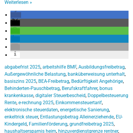
Weiterlesen
»
abgabefrist 2025
,
arbeitshilfe BMF
,
Ausbildungsfreibetrag
,
Außergewöhnliche Belastung
,
banküberweisung unterhalt
,
basiszins 2025
,
BEA-Freibetrag
,
Bedürftigkeit Angehörige
,
Behinderten-Pauschbetrag
,
Berufskraftfahrer
,
bonus
krankenkasse
,
digitaler Steuerbescheid
,
Doppelbesteuerung
Rente
,
e-rechnung 2025
,
Einkommensteuertarif
,
elektronische steuerdaten
,
energetische Sanierung
,
enkeltrick steuer
,
Entlastungsbetrag Alleinerziehende
,
EU-
Kindergeld
,
Familienförderung
,
grundfreibetrag 2025
,
haushaltsersparnis heim
,
hinzuverdienstgrenze rentner
,