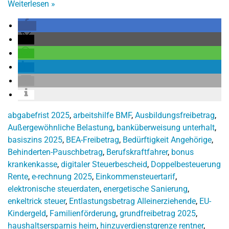
Weiterlesen
»
abgabefrist 2025
,
arbeitshilfe BMF
,
Ausbildungsfreibetrag
,
Außergewöhnliche Belastung
,
banküberweisung unterhalt
,
basiszins 2025
,
BEA-Freibetrag
,
Bedürftigkeit Angehörige
,
Behinderten-Pauschbetrag
,
Berufskraftfahrer
,
bonus
krankenkasse
,
digitaler Steuerbescheid
,
Doppelbesteuerung
Rente
,
e-rechnung 2025
,
Einkommensteuertarif
,
elektronische steuerdaten
,
energetische Sanierung
,
enkeltrick steuer
,
Entlastungsbetrag Alleinerziehende
,
EU-
Kindergeld
,
Familienförderung
,
grundfreibetrag 2025
,
haushaltsersparnis heim
,
hinzuverdienstgrenze rentner
,