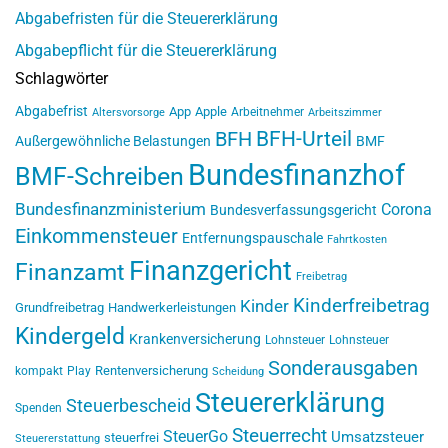
Abgabefristen für die Steuererklärung
Abgabepflicht für die Steuererklärung
Schlagwörter
Abgabefrist
App
Apple
Arbeitnehmer
Altersvorsorge
Arbeitszimmer
BFH-Urteil
BFH
Außergewöhnliche Belastungen
BMF
Bundesfinanzhof
BMF-Schreiben
Bundesfinanzministerium
Corona
Bundesverfassungsgericht
Einkommensteuer
Entfernungspauschale
Fahrtkosten
Finanzgericht
Finanzamt
Freibetrag
Kinderfreibetrag
Kinder
Grundfreibetrag
Handwerkerleistungen
Kindergeld
Krankenversicherung
Lohnsteuer
Lohnsteuer
Sonderausgaben
Rentenversicherung
kompakt
Play
Scheidung
Steuererklärung
Steuerbescheid
Spenden
Steuerrecht
SteuerGo
Umsatzsteuer
steuerfrei
Steuererstattung