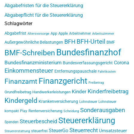
Abgabefristen für die Steuererklärung
Abgabepflicht für die Steuererklärung
Schlagwörter
Abgabefrist
App
Apple
Arbeitnehmer
Altersvorsorge
Arbeitszimmer
BFH-Urteil
BFH
Außergewöhnliche Belastungen
BMF
Bundesfinanzhof
BMF-Schreiben
Bundesfinanzministerium
Corona
Bundesverfassungsgericht
Einkommensteuer
Entfernungspauschale
Fahrtkosten
Finanzgericht
Finanzamt
Freibetrag
Kinderfreibetrag
Kinder
Grundfreibetrag
Handwerkerleistungen
Kindergeld
Krankenversicherung
Lohnsteuer
Lohnsteuer
Sonderausgaben
Rentenversicherung
kompakt
Play
Scheidung
Steuererklärung
Steuerbescheid
Spenden
Steuerrecht
SteuerGo
Umsatzsteuer
steuerfrei
Steuererstattung