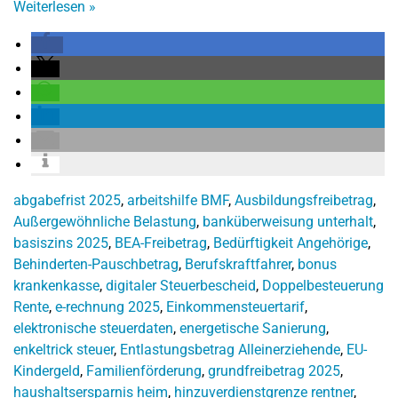
Weiterlesen
»
abgabefrist 2025
,
arbeitshilfe BMF
,
Ausbildungsfreibetrag
,
Außergewöhnliche Belastung
,
banküberweisung unterhalt
,
basiszins 2025
,
BEA-Freibetrag
,
Bedürftigkeit Angehörige
,
Behinderten-Pauschbetrag
,
Berufskraftfahrer
,
bonus
krankenkasse
,
digitaler Steuerbescheid
,
Doppelbesteuerung
Rente
,
e-rechnung 2025
,
Einkommensteuertarif
,
elektronische steuerdaten
,
energetische Sanierung
,
enkeltrick steuer
,
Entlastungsbetrag Alleinerziehende
,
EU-
Kindergeld
,
Familienförderung
,
grundfreibetrag 2025
,
haushaltsersparnis heim
,
hinzuverdienstgrenze rentner
,