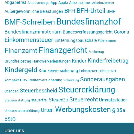
Abgabefrist
App
Apple
Arbeitnehmer
Altersvorsorge
Arbeitszimmer
BFH-Urteil
BFH
Außergewöhnliche Belastungen
BMF
Bundesfinanzhof
BMF-Schreiben
Bundesfinanzministerium
Corona
Bundesverfassungsgericht
Einkommensteuer
Entfernungspauschale
Fahrtkosten
Finanzgericht
Finanzamt
Freibetrag
Kinderfreibetrag
Kinder
Grundfreibetrag
Handwerkerleistungen
Kindergeld
Krankenversicherung
Lohnsteuer
Lohnsteuer
Sonderausgaben
Rentenversicherung
kompakt
Play
Scheidung
Steuererklärung
Steuerbescheid
Spenden
Steuerrecht
SteuerGo
Umsatzsteuer
steuerfrei
Steuererstattung
Werbungskosten
Urteil
§ 35a
Umsatzsteuererklärung
EStG
Über uns