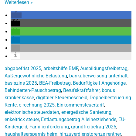
Weiterlesen
»
abgabefrist 2025
,
arbeitshilfe BMF
,
Ausbildungsfreibetrag
,
Außergewöhnliche Belastung
,
banküberweisung unterhalt
,
basiszins 2025
,
BEA-Freibetrag
,
Bedürftigkeit Angehörige
,
Behinderten-Pauschbetrag
,
Berufskraftfahrer
,
bonus
krankenkasse
,
digitaler Steuerbescheid
,
Doppelbesteuerung
Rente
,
e-rechnung 2025
,
Einkommensteuertarif
,
elektronische steuerdaten
,
energetische Sanierung
,
enkeltrick steuer
,
Entlastungsbetrag Alleinerziehende
,
EU-
Kindergeld
,
Familienförderung
,
grundfreibetrag 2025
,
haushaltsersparnis heim
,
hinzuverdienstgrenze rentner
,