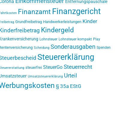
Einkommensteuer
Corona
Entfernungspauschale
Finanzgericht
Finanzamt
Fahrtkosten
Kinder
Grundfreibetrag
Handwerkerleistungen
Freibetrag
Kindergeld
Kinderfreibetrag
Krankenversicherung
Lohnsteuer
Lohnsteuer kompakt
Play
Sonderausgaben
Rentenversicherung
Spenden
Scheidung
Steuererklärung
Steuerbescheid
Steuerrecht
SteuerGo
steuerfrei
Steuererstattung
Urteil
Umsatzsteuer
Umsatzsteuererklärung
Werbungskosten
§ 35a EStG