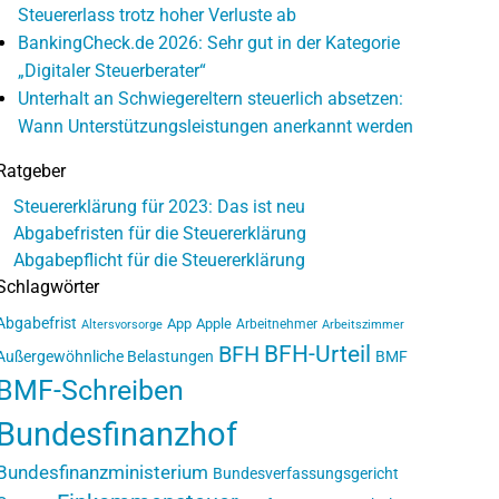
Steuererlass trotz hoher Verluste ab
BankingCheck.de 2026: Sehr gut in der Kategorie
„Digitaler Steuerberater“
Unterhalt an Schwiegereltern steuerlich absetzen:
Wann Unterstützungsleistungen anerkannt werden
Ratgeber
Steuererklärung für 2023: Das ist neu
Abgabefristen für die Steuererklärung
Abgabepflicht für die Steuererklärung
Schlagwörter
Abgabefrist
App
Apple
Arbeitnehmer
Altersvorsorge
Arbeitszimmer
BFH-Urteil
BFH
Außergewöhnliche Belastungen
BMF
BMF-Schreiben
Bundesfinanzhof
Bundesfinanzministerium
Bundesverfassungsgericht