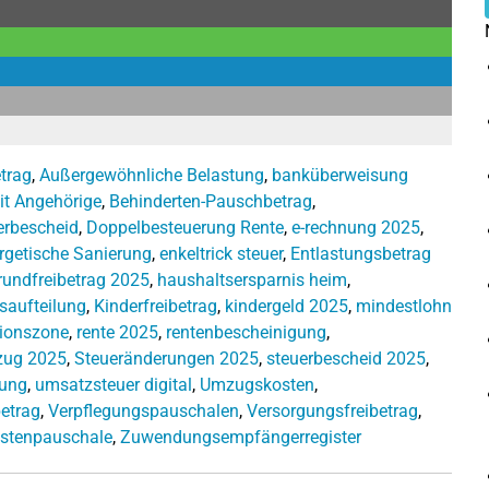
trag
,
Außergewöhnliche Belastung
,
banküberweisung
it Angehörige
,
Behinderten-Pauschbetrag
,
uerbescheid
,
Doppelbesteuerung Rente
,
e-rechnung 2025
,
rgetische Sanierung
,
enkeltrick steuer
,
Entlastungsbetrag
rundfreibetrag 2025
,
haushaltsersparnis heim
,
saufteilung
,
Kinderfreibetrag
,
kindergeld 2025
,
mindestlohn
sionszone
,
rente 2025
,
rentenbescheinigung
,
zug 2025
,
Steueränderungen 2025
,
steuerbescheid 2025
,
rung
,
umsatzsteuer digital
,
Umzugskosten
,
etrag
,
Verpflegungspauschalen
,
Versorgungsfreibetrag
,
stenpauschale
,
Zuwendungsempfängerregister