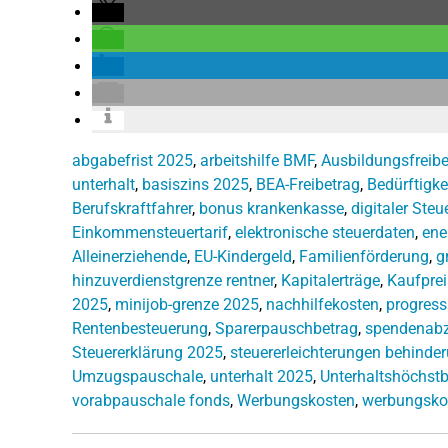
abgabefrist 2025
,
arbeitshilfe BMF
,
Ausbildungsfreibe
unterhalt
,
basiszins 2025
,
BEA-Freibetrag
,
Bedürftigke
Berufskraftfahrer
,
bonus krankenkasse
,
digitaler Ste
Einkommensteuertarif
,
elektronische steuerdaten
,
ene
Alleinerziehende
,
EU-Kindergeld
,
Familienförderung
,
g
hinzuverdienstgrenze rentner
,
Kapitalerträge
,
Kaufprei
2025
,
minijob-grenze 2025
,
nachhilfekosten
,
progres
Rentenbesteuerung
,
Sparerpauschbetrag
,
spendenab
Steuererklärung 2025
,
steuererleichterungen behinde
Umzugspauschale
,
unterhalt 2025
,
Unterhaltshöchstb
vorabpauschale fonds
,
Werbungskosten
,
werbungsko