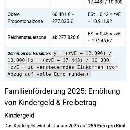
17.443) / 10.000
Obere
68.481 € –
ESt = 0,42 × zvE
Proportionalzone
277.825 €
− 10.911,92
ESt = 0,45 × zvE
Reichensteuerzone
ab 277.826 €
− 19.246,67
y = (zvE – 12.096) /
Definition der Variablen:
10.000
|
z = (zvE – 17.443) / 10.000
|
zvE = zu versteuerndes Einkommen (vor
Abzug auf volle Euro runden)
Familienförderung 2025: Erhöhung
von Kindergeld & Freibetrag
Kindergeld
Das Kindergeld wird ab Januar 2025 auf
255 Euro pro Kind