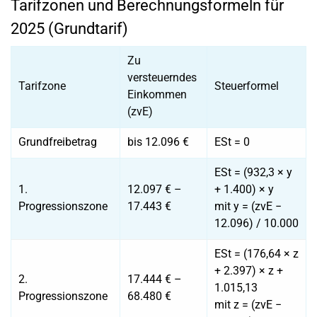
Tarifzonen und Berechnungsformeln für
2025 (Grundtarif)
Zu
versteuerndes
Tarifzone
Steuerformel
Einkommen
(zvE)
Grundfreibetrag
bis 12.096 €
ESt = 0
ESt = (932,3 × y
1.
12.097 € –
+ 1.400) × y
Progressionszone
17.443 €
mit y = (zvE −
12.096) / 10.000
ESt = (176,64 × z
+ 2.397) × z +
2.
17.444 € –
1.015,13
Progressionszone
68.480 €
mit z = (zvE −