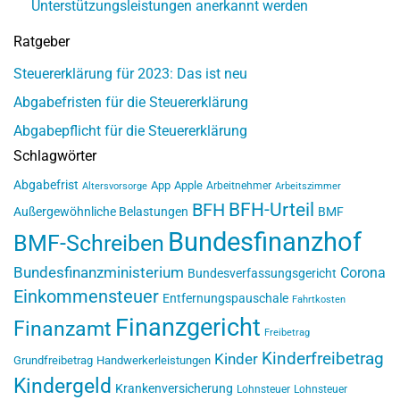
Unterstützungsleistungen anerkannt werden
Ratgeber
Steuererklärung für 2023: Das ist neu
Abgabefristen für die Steuererklärung
Abgabepflicht für die Steuererklärung
Schlagwörter
Abgabefrist
App
Apple
Arbeitnehmer
Altersvorsorge
Arbeitszimmer
BFH-Urteil
BFH
Außergewöhnliche Belastungen
BMF
Bundesfinanzhof
BMF-Schreiben
Bundesfinanzministerium
Corona
Bundesverfassungsgericht
Einkommensteuer
Entfernungspauschale
Fahrtkosten
Finanzgericht
Finanzamt
Freibetrag
Kinderfreibetrag
Kinder
Grundfreibetrag
Handwerkerleistungen
Kindergeld
Krankenversicherung
Lohnsteuer
Lohnsteuer