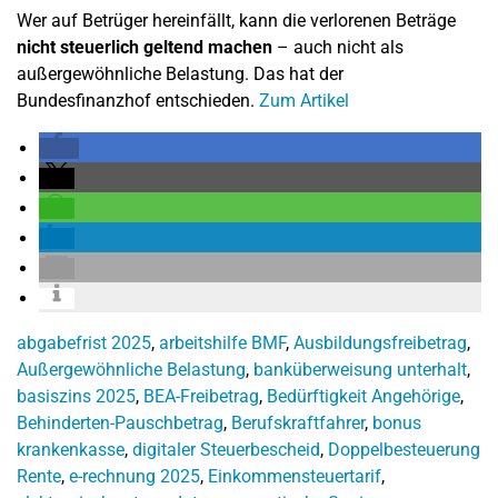
Wer auf Betrüger hereinfällt, kann die verlorenen Beträge
nicht steuerlich geltend machen
– auch nicht als
außergewöhnliche Belastung. Das hat der
Bundesfinanzhof entschieden.
Zum Artikel
abgabefrist 2025
,
arbeitshilfe BMF
,
Ausbildungsfreibetrag
,
Außergewöhnliche Belastung
,
banküberweisung unterhalt
,
basiszins 2025
,
BEA-Freibetrag
,
Bedürftigkeit Angehörige
,
Behinderten-Pauschbetrag
,
Berufskraftfahrer
,
bonus
krankenkasse
,
digitaler Steuerbescheid
,
Doppelbesteuerung
Rente
,
e-rechnung 2025
,
Einkommensteuertarif
,