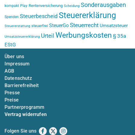
Sonderausgaben
Rentenversicherung
kompakt
Play
Scheidung
Steuererklärung
Steuerbescheid
Spenden
Steuerrecht
SteuerGo
Umsatzsteuer
steuerfrei
Steuererstattung
Werbungskosten
Urteil
§ 35a
Umsatzsteuererklärung
EStG
Über uns
Impressum
AGB
Datenschutz
Barrierefreiheit
Presse
Preise
Partnerprogramm
Vertrag widerrufen
Folgen Sie uns
Facebook
X
Instagram