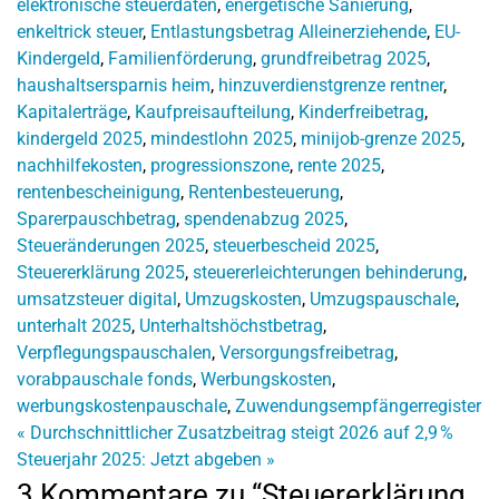
elektronische steuerdaten
,
energetische Sanierung
,
enkeltrick steuer
,
Entlastungsbetrag Alleinerziehende
,
EU-
Kindergeld
,
Familienförderung
,
grundfreibetrag 2025
,
haushaltsersparnis heim
,
hinzuverdienstgrenze rentner
,
Kapitalerträge
,
Kaufpreisaufteilung
,
Kinderfreibetrag
,
kindergeld 2025
,
mindestlohn 2025
,
minijob-grenze 2025
,
nachhilfekosten
,
progressionszone
,
rente 2025
,
rentenbescheinigung
,
Rentenbesteuerung
,
Sparerpauschbetrag
,
spendenabzug 2025
,
Steueränderungen 2025
,
steuerbescheid 2025
,
Steuererklärung 2025
,
steuererleichterungen behinderung
,
umsatzsteuer digital
,
Umzugskosten
,
Umzugspauschale
,
unterhalt 2025
,
Unterhaltshöchstbetrag
,
Verpflegungspauschalen
,
Versorgungsfreibetrag
,
vorabpauschale fonds
,
Werbungskosten
,
werbungskostenpauschale
,
Zuwendungsempfängerregister
«
Durchschnittlicher Zusatzbeitrag steigt 2026 auf 2,9 %
Steuerjahr 2025: Jetzt abgeben
»
3 Kommentare zu “Steuererklärung