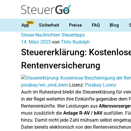
NEU
App
Sicherheit
Preise
FAQ
Blog
Steuer-Nachrichten
Steuertipps
14. März 2025
von
Thilo Rudolph
Steuererklärung: Kostenlos
Rentenversicherung
pixabay/wir_sind_klein
Lizenz:
Pixabay Lizenz
Auch im Ruhestand bleibt die Steuererklärung für vi
in der Regel weiterhin ihre Einkünfte gegenüber dem 
Renteneinkünfte. Wer Leistungen aus
Altersvorsorge
muss zusätzlich die
Anlage R-AV / bAV
ausfüllen. F
hinzu. Damit nicht jede Zahl mühsam selbst eingetra
Daten bereits elektronisch von den Rentenversicheru