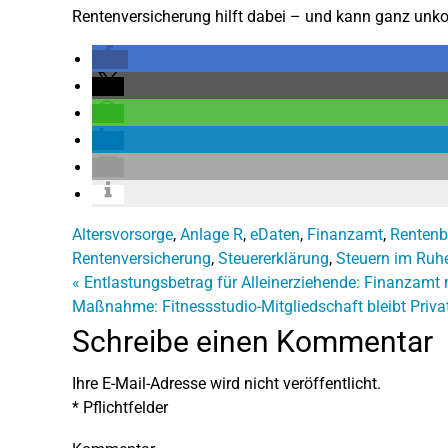
Rentenversicherung hilft dabei – und kann ganz unko
Altersvorsorge
,
Anlage R
,
eDaten
,
Finanzamt
,
Rentenb
Rentenversicherung
,
Steuererklärung
,
Steuern im Ruh
«
Entlastungsbetrag für Alleinerziehende: Finanzam
Maßnahme: Fitnessstudio-Mitgliedschaft bleibt Priv
Schreibe einen Kommentar
Ihre E-Mail-Adresse wird nicht veröffentlicht.
*
Pflichtfelder