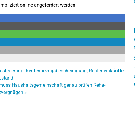
mpliziert online angefordert werden.
esteuerung
,
Rentenbezugsbescheinigung
,
Renteneinkünfte
,
estand
t muss Haushaltsgemeinschaft genau prüfen
Reha-
atvergnügen
»