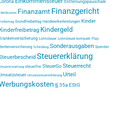
Einkommensteuer
Corona
Entfernungspauschale
Finanzgericht
Finanzamt
Fahrtkosten
Kinder
Grundfreibetrag
Handwerkerleistungen
Freibetrag
Kindergeld
Kinderfreibetrag
Krankenversicherung
Lohnsteuer
Lohnsteuer kompakt
Play
Sonderausgaben
Rentenversicherung
Spenden
Scheidung
Steuererklärung
Steuerbescheid
Steuerrecht
SteuerGo
steuerfrei
Steuererstattung
Urteil
Umsatzsteuer
Umsatzsteuererklärung
Werbungskosten
§ 35a EStG