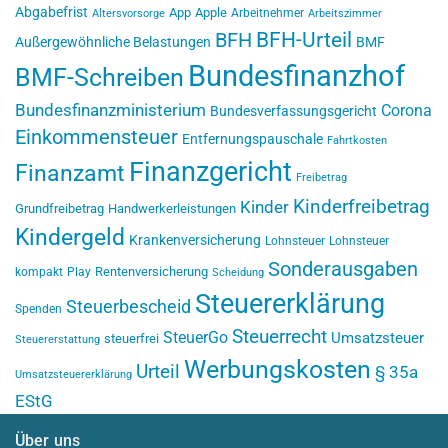
Abgabefrist
App
Apple
Arbeitnehmer
Altersvorsorge
Arbeitszimmer
BFH-Urteil
BFH
Außergewöhnliche Belastungen
BMF
Bundesfinanzhof
BMF-Schreiben
Bundesfinanzministerium
Corona
Bundesverfassungsgericht
Einkommensteuer
Entfernungspauschale
Fahrtkosten
Finanzgericht
Finanzamt
Freibetrag
Kinderfreibetrag
Kinder
Grundfreibetrag
Handwerkerleistungen
Kindergeld
Krankenversicherung
Lohnsteuer
Lohnsteuer
Sonderausgaben
Rentenversicherung
kompakt
Play
Scheidung
Steuererklärung
Steuerbescheid
Spenden
Steuerrecht
SteuerGo
Umsatzsteuer
steuerfrei
Steuererstattung
Werbungskosten
Urteil
§ 35a
Umsatzsteuererklärung
EStG
Über uns