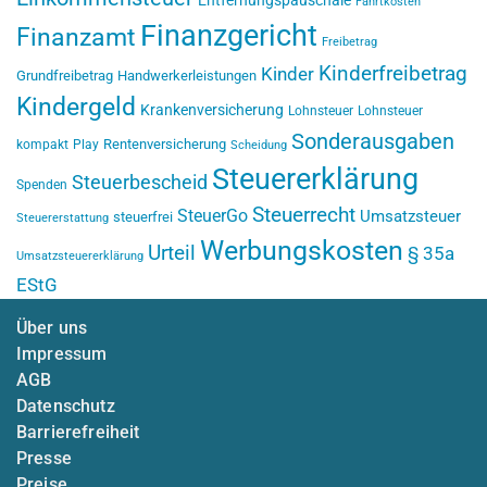
Fahrtkosten
Finanzgericht
Finanzamt
Freibetrag
Kinderfreibetrag
Kinder
Grundfreibetrag
Handwerkerleistungen
Kindergeld
Krankenversicherung
Lohnsteuer
Lohnsteuer
Sonderausgaben
Rentenversicherung
kompakt
Play
Scheidung
Steuererklärung
Steuerbescheid
Spenden
Steuerrecht
SteuerGo
Umsatzsteuer
steuerfrei
Steuererstattung
Werbungskosten
Urteil
§ 35a
Umsatzsteuererklärung
EStG
Über uns
Impressum
AGB
Datenschutz
Barrierefreiheit
Presse
Preise