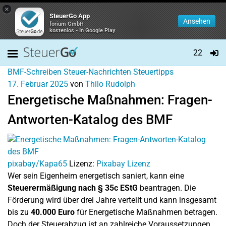
×
SteuerGo App
Ansehen
forium GmbH
kostenlos - In Google Play
22
BMF-Schreiben
Steuer-Nachrichten
Steuertipps
17. Februar 2025
von
Thilo Rudolph
Energetische Maßnahmen: Fragen-
Antworten-Katalog des BMF
pixabay/Kapa65
Lizenz:
Pixabay Lizenz
Wer sein Eigenheim energetisch saniert, kann eine
Steuerermäßigung nach § 35c EStG
beantragen. Die
Förderung wird über drei Jahre verteilt und kann insgesamt
bis zu
40.000 Euro
für Energetische Maßnahmen betragen.
Doch der Steuerabzug ist an zahlreiche Voraussetzungen