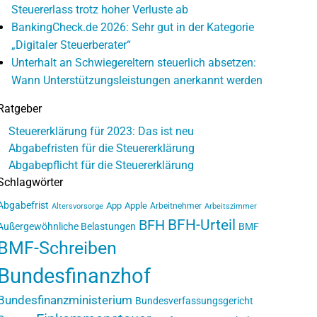
Steuererlass trotz hoher Verluste ab
BankingCheck.de 2026: Sehr gut in der Kategorie
„Digitaler Steuerberater“
Unterhalt an Schwiegereltern steuerlich absetzen:
Wann Unterstützungsleistungen anerkannt werden
Ratgeber
Steuererklärung für 2023: Das ist neu
Abgabefristen für die Steuererklärung
Abgabepflicht für die Steuererklärung
Schlagwörter
Abgabefrist
App
Apple
Arbeitnehmer
Altersvorsorge
Arbeitszimmer
BFH-Urteil
BFH
Außergewöhnliche Belastungen
BMF
BMF-Schreiben
Bundesfinanzhof
Bundesfinanzministerium
Bundesverfassungsgericht