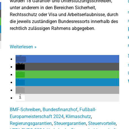
wurden 18 Garantie- und Unterstützungsschreiben,
unter anderem in den Bereichen Sicherheit,
Rechtsschutz oder Visa und Arbeitserlaubnisse, durch
die jeweils zuständigen Bundesressorts innerhalb des
rechtlich zulässigen Rahmens abgegeben.
Weiterlesen
»
BMF-Schreiben
,
Bundesfinanzhof
,
Fußball-
Europameisterschaft 2024
,
Klimaschutz
,
Regierungsgarantien
,
Steuergarantien
,
Steuervorteile
,