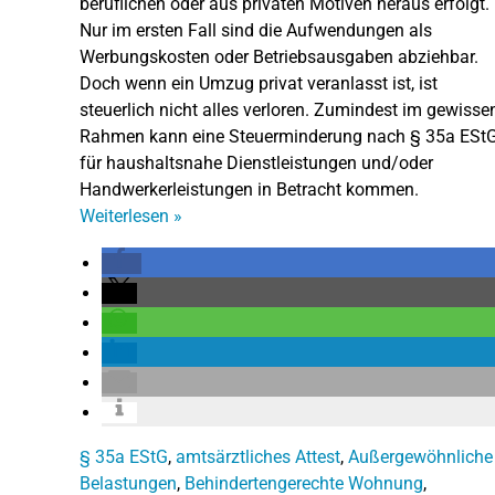
beruflichen oder aus privaten Motiven heraus erfolgt.
Nur im ersten Fall sind die Aufwendungen als
Werbungskosten oder Betriebsausgaben abziehbar.
Doch wenn ein Umzug privat veranlasst ist, ist
steuerlich nicht alles verloren. Zumindest im gewisse
Rahmen kann eine Steuerminderung nach § 35a ESt
für haushaltsnahe Dienstleistungen und/oder
Handwerkerleistungen in Betracht kommen.
Weiterlesen
»
§ 35a EStG
,
amtsärztliches Attest
,
Außergewöhnliche
Belastungen
,
Behindertengerechte Wohnung
,