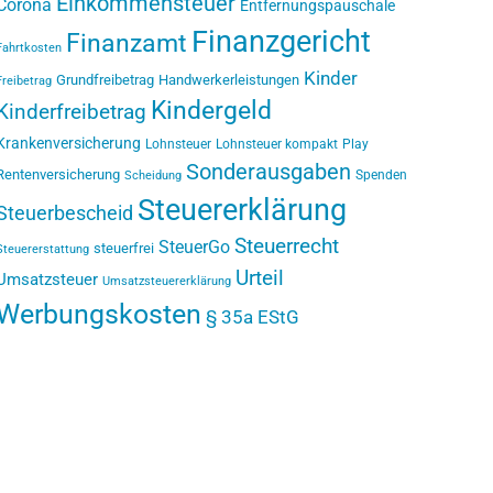
Einkommensteuer
Corona
Entfernungspauschale
Finanzgericht
Finanzamt
Fahrtkosten
Kinder
Grundfreibetrag
Handwerkerleistungen
Freibetrag
Kindergeld
Kinderfreibetrag
Krankenversicherung
Lohnsteuer
Lohnsteuer kompakt
Play
Sonderausgaben
Rentenversicherung
Spenden
Scheidung
Steuererklärung
Steuerbescheid
Steuerrecht
SteuerGo
steuerfrei
Steuererstattung
Urteil
Umsatzsteuer
Umsatzsteuererklärung
Werbungskosten
§ 35a EStG