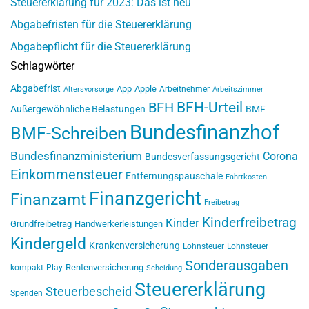
Steuererklärung für 2023: Das ist neu
Abgabefristen für die Steuererklärung
Abgabepflicht für die Steuererklärung
Schlagwörter
Abgabefrist
App
Apple
Arbeitnehmer
Altersvorsorge
Arbeitszimmer
BFH-Urteil
BFH
Außergewöhnliche Belastungen
BMF
Bundesfinanzhof
BMF-Schreiben
Bundesfinanzministerium
Corona
Bundesverfassungsgericht
Einkommensteuer
Entfernungspauschale
Fahrtkosten
Finanzgericht
Finanzamt
Freibetrag
Kinderfreibetrag
Kinder
Grundfreibetrag
Handwerkerleistungen
Kindergeld
Krankenversicherung
Lohnsteuer
Lohnsteuer
Sonderausgaben
Rentenversicherung
kompakt
Play
Scheidung
Steuererklärung
Steuerbescheid
Spenden