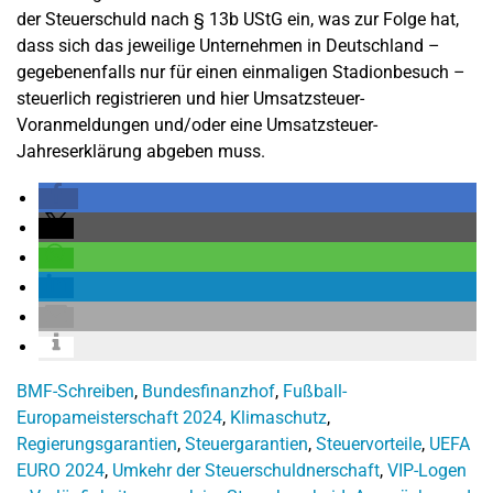
der Steuerschuld nach § 13b UStG ein, was zur Folge hat,
dass sich das jeweilige Unternehmen in Deutschland –
gegebenenfalls nur für einen einmaligen Stadionbesuch –
steuerlich registrieren und hier Umsatzsteuer-
Voranmeldungen und/oder eine Umsatzsteuer-
Jahreserklärung abgeben muss.
BMF-Schreiben
,
Bundesfinanzhof
,
Fußball-
Europameisterschaft 2024
,
Klimaschutz
,
Regierungsgarantien
,
Steuergarantien
,
Steuervorteile
,
UEFA
EURO 2024
,
Umkehr der Steuerschuldnerschaft
,
VIP-Logen