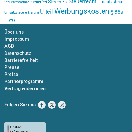
Steuerrecht
SteuerGo
Umsatzsteuer
steuerfrei
Steuererstattung
Werbungskosten
Urteil
§ 35a
Umsatzsteuererklärung
EStG
Über uns
Impressum
AGB
Datenschutz
Barrierefreiheit
Presse
Preise
Partnerprogramm
Vertrag widerrufen
Folgen Sie uns
Facebook
X
Instagram