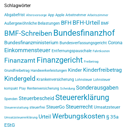
Schlagwörter
Abgabefrist
App
Apple
Arbeitnehmer
Altersvorsorge
Arbeitszimmer
BFH-Urteil
BFH
Außergewöhnliche Belastungen
BMF
Bundesfinanzhof
BMF-Schreiben
Bundesfinanzministerium
Corona
Bundesverfassungsgericht
Einkommensteuer
Entfernungspauschale
Fahrtkosten
Finanzgericht
Finanzamt
Freibetrag
Kinderfreibetrag
Kinder
Grundfreibetrag
Handwerkerleistungen
Kindergeld
Krankenversicherung
Lohnsteuer
Lohnsteuer
Sonderausgaben
Rentenversicherung
kompakt
Play
Scheidung
Steuererklärung
Steuerbescheid
Spenden
Steuerrecht
SteuerGo
Umsatzsteuer
steuerfrei
Steuererstattung
Werbungskosten
Urteil
§ 35a
Umsatzsteuererklärung
EStG