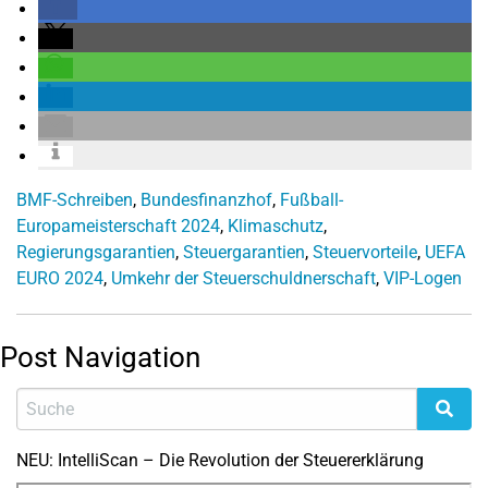
BMF-Schreiben
,
Bundesfinanzhof
,
Fußball-
Europameisterschaft 2024
,
Klimaschutz
,
Regierungsgarantien
,
Steuergarantien
,
Steuervorteile
,
UEFA
EURO 2024
,
Umkehr der Steuerschuldnerschaft
,
VIP-Logen
Post Navigation
NEU: IntelliScan – Die Revolution der Steuererklärung