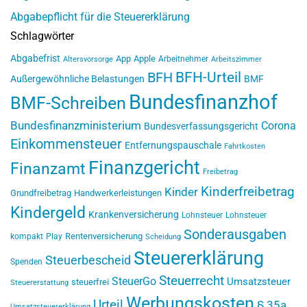
Abgabepflicht für die Steuererklärung
Schlagwörter
Abgabefrist
App
Apple
Arbeitnehmer
Altersvorsorge
Arbeitszimmer
BFH-Urteil
BFH
Außergewöhnliche Belastungen
BMF
Bundesfinanzhof
BMF-Schreiben
Bundesfinanzministerium
Corona
Bundesverfassungsgericht
Einkommensteuer
Entfernungspauschale
Fahrtkosten
Finanzgericht
Finanzamt
Freibetrag
Kinderfreibetrag
Kinder
Grundfreibetrag
Handwerkerleistungen
Kindergeld
Krankenversicherung
Lohnsteuer
Lohnsteuer
Sonderausgaben
Rentenversicherung
kompakt
Play
Scheidung
Steuererklärung
Steuerbescheid
Spenden
Steuerrecht
SteuerGo
Umsatzsteuer
steuerfrei
Steuererstattung
Werbungskosten
Urteil
§ 35a
Umsatzsteuererklärung