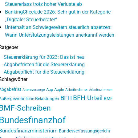
Steuererlass trotz hoher Verluste ab
BankingCheck.de 2026: Sehr gut in der Kategorie
„Digitaler Steuerberater“
Unterhalt an Schwiegereltern steuerlich absetzen:
Wann Unterstützungsleistungen anerkannt werden
Ratgeber
Steuererklärung für 2023: Das ist neu
Abgabefristen für die Steuererklärung
Abgabepflicht für die Steuererklärung
Schlagwörter
Abgabefrist
App
Apple
Arbeitnehmer
Altersvorsorge
Arbeitszimmer
BFH-Urteil
BFH
Außergewöhnliche Belastungen
BMF
BMF-Schreiben
Bundesfinanzhof
Bundesfinanzministerium
Bundesverfassungsgericht