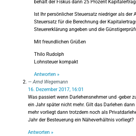
behält der Fiskus dann 25 Prozent Kapital­ertrag­
Ist Ihr persönlicher Steu­ersatz nied­riger als de
Steuersatz für die Berechnung der Kapital­ertrag­
Steuererklärung angeben und die Güns­tiger­prü
Mit freundlichen Grüßen
Thilo Rudolph
Lohnsteuer kompakt
Antworten »
Arnd Wegemann
16. Dezember 2017, 16:01
Was passiert wenn Darlehensnehmer und -geber z
ein Jahr später nicht mehr. Gilt das Darlehen dan
mehr vorliegt dann trotzdem noch als Privatdarle
Jahr der Besteuerung ein Näheverhältnis vorliegt?
Antworten »