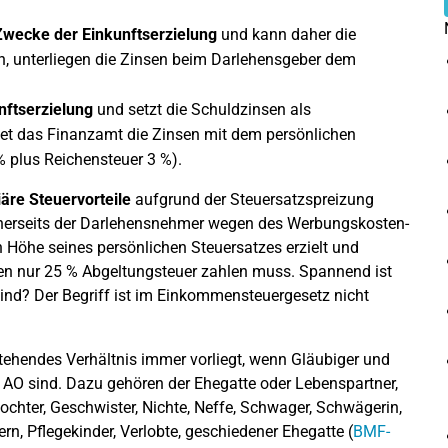
 Zwecke der Einkunftserzielung
und kann daher die
n, unterliegen die Zinsen beim Darlehensgeber dem
nftserzielung
und setzt die Schuldzinsen als
et das Finanzamt die Zinsen mit dem persönlichen
% plus Reichensteuer 3 %).
iäre Steuervorteile
aufgrund der Steuersatzspreizung
 einerseits der Darlehensnehmer wegen des Werbungskosten-
 Höhe seines persönlichen Steuersatzes erzielt und
men nur 25 % Abgeltungsteuer zahlen muss. Spannend ist
ind? Der Begriff ist im Einkommensteuergesetz nicht
tehendes Verhältnis immer vorliegt, wenn Gläubiger und
5 AO sind. Dazu gehören der Ehegatte oder Lebenspartner,
tochter, Geschwister, Nichte, Neffe, Schwager, Schwägerin,
tern, Pflegekinder, Verlobte, geschiedener Ehegatte (
BMF-