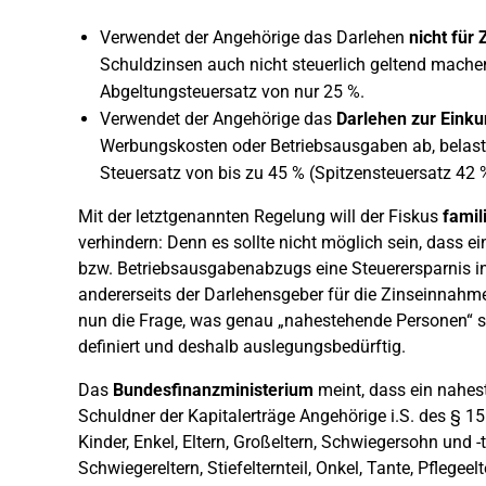
Verwendet der Angehörige das Darlehen
nicht für
Schuldzinsen auch nicht steuerlich geltend mache
Abgeltungsteuersatz von nur 25 %.
Verwendet der Angehörige das
Darlehen zur Einku
Werbungskosten oder Betriebsausgaben ab, belast
Steuersatz von bis zu 45 % (Spitzensteuersatz 42 
Mit der letztgenannten Regelung will der Fiskus
famil
verhindern: Denn es sollte nicht möglich sein, dass
bzw. Betriebsausgabenabzugs eine Steuerersparnis in
andererseits der Darlehensgeber für die Zinseinnah
nun die Frage, was genau „nahestehende Personen“ s
definiert und deshalb auslegungsbedürftig.
Das
Bundesfinanzministerium
meint, dass ein nahes
Schuldner der Kapitalerträge Angehörige i.S. des § 1
Kinder, Enkel, Eltern, Großeltern, Schwiegersohn und -
Schwiegereltern, Stiefelternteil, Onkel, Tante, Pflegeel