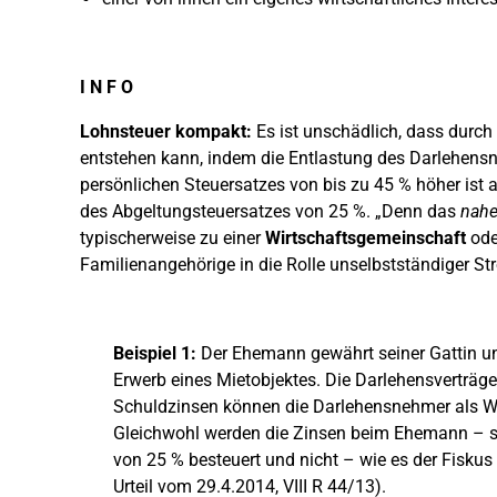
I N F O
Lohnsteuer kompakt:
Es ist unschädlich, dass durch
entstehen kann, indem die Entlastung des Darlehen
persönlichen Steuersatzes von bis zu 45 % höher ist 
des Abgeltungsteuersatzes von 25 %. „Denn das
nahe
typischerweise zu einer
Wirtschaftsgemeinschaft
ode
Familienangehörige in die Rolle unselbstständiger S
Beispiel 1:
Der Ehemann gewährt seiner Gattin un
Erwerb eines Mietobjektes. Die Darlehensverträg
Schuldzinsen können die Darlehensnehmer als W
Gleichwohl werden die Zinsen beim Ehemann – s
von 25 % besteuert und nicht – wie es der Fiskus
Urteil vom 29.4.2014, VIII R 44/13).