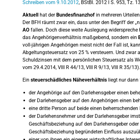
Schreiben vom 9.10.2012
, BStBl. 2012 I S. 953, Tz. 1
Aktuell
hat der
Bundesfinanzhof
in mehreren Urteilen
Der BFH räumt zwar ein, dass unter den Begriff der
AO
fallen. Doch diese weite Auslegung widerspreche h
das Angehörigenverhältnis maßgebend, sondern ein
voll-jährigen Angehörigen meist nicht der Fall ist, k
Abgeltungsteuersatz von 25 % versteuern. Und zwar 
Schuldzinsen mit dem persönlichen Steuersatz als W
vom 29.4.2014, VIII R 44/13, VIII R 9/13, VIII R 35/13)
Ein
steuerschädliches Näheverhältnis
liegt nur dann
der Angehörige auf den Darlehensgeber einen beh
der Darlehensgeber auf den Angehörigen einen be
eine dritte Person auf beide einen beherrschenden
der Darlehensnehmer und der Darlehensgeber imsta
Geschäftsbeziehung auf den Darlehensgeber oder 
Geschäftsbeziehung begründeten Einfluss auszuü
einer von ihnen ein eigenes wirtschaftliches Intere