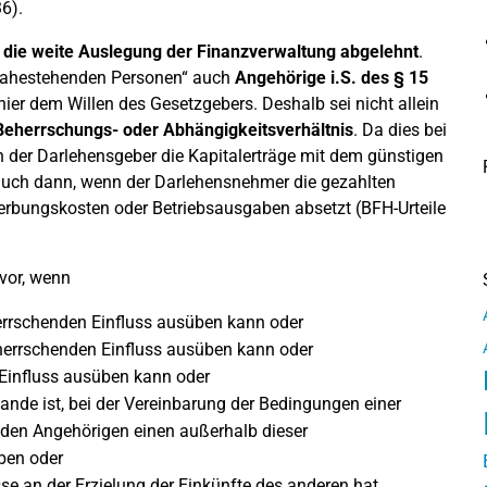
36).
die weite Auslegung der Finanzverwaltung abgelehnt
.
 „nahestehenden Personen“ auch
Angehörige i.S. des § 15
ier dem Willen des Gesetzgebers. Deshalb sei nicht allein
Beherrschungs- oder Abhängigkeitsverhältnis
. Da dies bei
ann der Darlehensgeber die Kapitalerträge mit dem günstigen
auch dann, wenn der Darlehensnehmer die gezahlten
erbungskosten oder Betriebsausgaben absetzt (BFH-Urteile
.
 vor, wenn
errschenden Einfluss ausüben kann oder
herrschenden Einfluss ausüben kann oder
 Einfluss ausüben kann oder
nde ist, bei der Vereinbarung der Bedingungen einer
den Angehörigen einen außerhalb dieser
ben oder
sse an der Erzielung der Einkünfte des anderen hat.