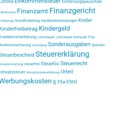
Einkommensteuer
Corona
Entfernungspauschale
Finanzgericht
Finanzamt
Fahrtkosten
Kinder
Grundfreibetrag
Handwerkerleistungen
Freibetrag
Kindergeld
Kinderfreibetrag
Krankenversicherung
Lohnsteuer
Lohnsteuer kompakt
Play
Sonderausgaben
Rentenversicherung
Spenden
Scheidung
Steuererklärung
Steuerbescheid
Steuerrecht
SteuerGo
steuerfrei
Steuererstattung
Urteil
Umsatzsteuer
Umsatzsteuererklärung
Werbungskosten
§ 35a EStG