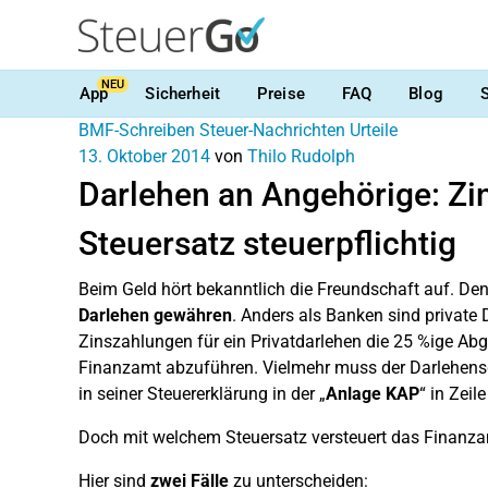
NEU
App
Sicherheit
Preise
FAQ
Blog
BMF-Schreiben
Steuer-Nachrichten
Urteile
13. Oktober 2014
von
Thilo Rudolph
Darlehen an Angehörige: Zin
Steuersatz steuerpflichtig
Beim Geld hört bekanntlich die Freundschaft auf. D
Darlehen gewähren
. Anders als Banken sind private 
Zinszahlungen für ein Privatdarlehen die 25 %ige Ab
Finanzamt abzuführen. Vielmehr muss der Darlehens
in seiner Steuererklärung in der „
Anlage KAP
“ in Zeil
Doch mit welchem Steuersatz versteuert das Finanz
Hier sind
zwei Fälle
zu unterscheiden: