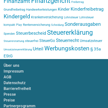
Finanzgericht
Finanzamt
Freibetrag
Kinderfreibetrag
Kinder
Grundfreibetrag
Handwerkerleistungen
Kindergeld
Krankenversicherung
Lohnsteuer
Lohnsteuer
Sonderausgaben
Rentenversicherung
kompakt
Play
Scheidung
Steuererklärung
Steuerbescheid
Spenden
Steuerrecht
SteuerGo
Umsatzsteuer
steuerfrei
Steuererstattung
Werbungskosten
Urteil
§ 35a
Umsatzsteuererklärung
EStG
Über uns
Impressum
AGB
Datenschutz
Barrierefreiheit
Presse
Preise
Partnerprogramm