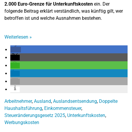
2.000 Euro-Grenze für Unterkunftskosten
ein. Der
folgende Beitrag erklärt verständlich, was künftig gilt, wer
betroffen ist und welche Ausnahmen bestehen.
Weiterlesen
»
Arbeitnehmer
,
Ausland
,
Auslandsentsendung
,
Doppelte
Haushaltsführung
,
Einkommensteuer
,
Steueränderungsgesetz 2025
,
Unterkunftskosten
,
Werbungskosten