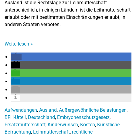
Ausland ist die Rechtslage zur Leihmutterschaft
unterschiedlich, in einigen Ländern ist die Leihmutterschaft
erlaubt oder mit bestimmten Einschränkungen erlaubt, in
anderen Staaten verboten.
Weiterlesen
»
Aufwendungen
,
Ausland
,
Außergewöhnliche Belastungen
,
BFH-Urteil
,
Deutschland
,
Embryonenschutzgesetz
,
Ersatzmutterschaft
,
Kinderwunsch
,
Kosten
,
Künstliche
Befruchtung
,
Leihmutterschaft
,
rechtliche