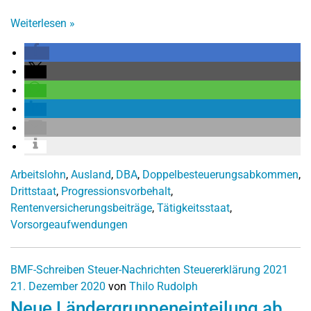
Weiterlesen
»
Arbeitslohn
,
Ausland
,
DBA
,
Doppelbesteuerungsabkommen
,
Drittstaat
,
Progressionsvorbehalt
,
Rentenversicherungsbeiträge
,
Tätigkeitsstaat
,
Vorsorgeaufwendungen
BMF-Schreiben
Steuer-Nachrichten
Steuererklärung 2021
21. Dezember 2020
von
Thilo Rudolph
Neue Ländergruppeneinteilung ab