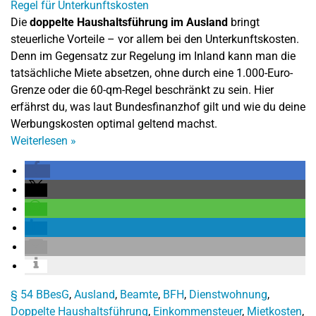
Die
doppelte Haushaltsführung im Ausland
bringt
steuerliche Vorteile – vor allem bei den Unterkunftskosten.
Denn im Gegensatz zur Regelung im Inland kann man die
tatsächliche Miete absetzen, ohne durch eine 1.000-Euro-
Grenze oder die 60-qm-Regel beschränkt zu sein. Hier
erfährst du, was laut Bundesfinanzhof gilt und wie du deine
Werbungskosten optimal geltend machst.
Weiterlesen
»
§ 54 BBesG
,
Ausland
,
Beamte
,
BFH
,
Dienstwohnung
,
Doppelte Haushaltsführung
,
Einkommensteuer
,
Mietkosten
,