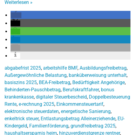
Weiterlesen
»
abgabefrist 2025
,
arbeitshilfe BMF
,
Ausbildungsfreibetrag
,
Außergewöhnliche Belastung
,
banküberweisung unterhalt
,
basiszins 2025
,
BEA-Freibetrag
,
Bedürftigkeit Angehörige
,
Behinderten-Pauschbetrag
,
Berufskraftfahrer
,
bonus
krankenkasse
,
digitaler Steuerbescheid
,
Doppelbesteuerung
Rente
,
e-rechnung 2025
,
Einkommensteuertarif
,
elektronische steuerdaten
,
energetische Sanierung
,
enkeltrick steuer
,
Entlastungsbetrag Alleinerziehende
,
EU-
Kindergeld
,
Familienförderung
,
grundfreibetrag 2025
,
haushaltsersparnis heim
,
hinzuverdienstgrenze rentner
,