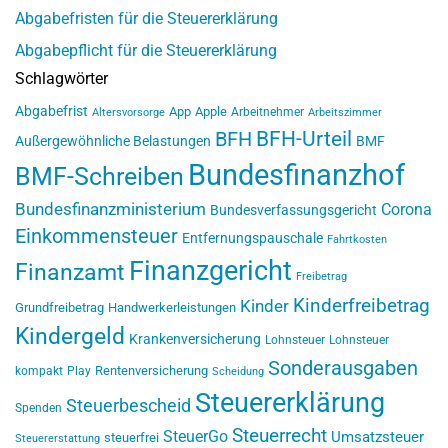
Abgabefristen für die Steuererklärung
Abgabepflicht für die Steuererklärung
Schlagwörter
Abgabefrist
App
Apple
Arbeitnehmer
Altersvorsorge
Arbeitszimmer
BFH-Urteil
BFH
Außergewöhnliche Belastungen
BMF
Bundesfinanzhof
BMF-Schreiben
Bundesfinanzministerium
Corona
Bundesverfassungsgericht
Einkommensteuer
Entfernungspauschale
Fahrtkosten
Finanzgericht
Finanzamt
Freibetrag
Kinderfreibetrag
Kinder
Grundfreibetrag
Handwerkerleistungen
Kindergeld
Krankenversicherung
Lohnsteuer
Lohnsteuer
Sonderausgaben
Rentenversicherung
kompakt
Play
Scheidung
Steuererklärung
Steuerbescheid
Spenden
Steuerrecht
SteuerGo
Umsatzsteuer
steuerfrei
Steuererstattung