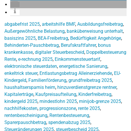
abgabefrist 2025
,
arbeitshilfe BMF
,
Ausbildungsfreibetrag
,
Außergewöhnliche Belastung
,
banküberweisung unterhalt
,
basiszins 2025
,
BEA-Freibetrag
,
Bedürftigkeit Angehörige
,
Behinderten-Pauschbetrag
,
Berufskraftfahrer
,
bonus
krankenkasse
,
digitaler Steuerbescheid
,
Doppelbesteuerung
Rente
,
e-rechnung 2025
,
Einkommensteuertarif
,
elektronische steuerdaten
,
energetische Sanierung
,
enkeltrick steuer
,
Entlastungsbetrag Alleinerziehende
,
EU-
Kindergeld
,
Familienförderung
,
grundfreibetrag 2025
,
haushaltsersparnis heim
,
hinzuverdienstgrenze rentner
,
Kapitalerträge
,
Kaufpreisaufteilung
,
Kinderfreibetrag
,
kindergeld 2025
,
mindestlohn 2025
,
minijob-grenze 2025
,
nachhilfekosten
,
progressionszone
,
rente 2025
,
rentenbescheinigung
,
Rentenbesteuerung
,
Sparerpauschbetrag
,
spendenabzug 2025
,
Steueränderungen 2025
,
steuerbescheid 2025
,