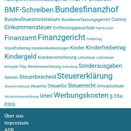
Bundesfinanzhof
BMF-Schreiben
Bundesfinanzministerium
Corona
Bundesverfassungsgericht
Einkommensteuer
Entfernungspauschale
Fahrtkosten
Finanzgericht
Finanzamt
Freibetrag
Kinderfreibetrag
Kinder
Grundfreibetrag
Handwerkerleistungen
Kindergeld
Krankenversicherung
Lohnsteuer
Lohnsteuer
Sonderausgaben
Rentenversicherung
kompakt
Play
Scheidung
Steuererklärung
Steuerbescheid
Spenden
Steuerrecht
SteuerGo
Umsatzsteuer
steuerfrei
Steuererstattung
Werbungskosten
Urteil
§ 35a
Umsatzsteuererklärung
EStG
Über uns
Impressum
AGB