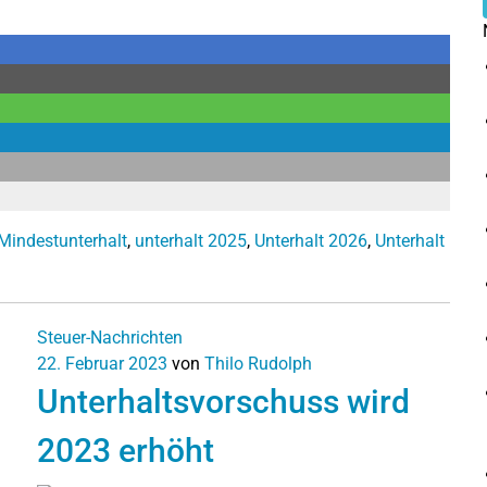
Mindestunterhalt
,
unterhalt 2025
,
Unterhalt 2026
,
Unterhalt
Steuer-Nachrichten
22. Februar 2023
von
Thilo Rudolph
Unterhaltsvorschuss wird
2023 erhöht