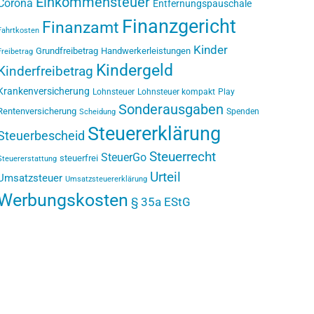
Einkommensteuer
Corona
Entfernungspauschale
Finanzgericht
Finanzamt
Fahrtkosten
Kinder
Grundfreibetrag
Handwerkerleistungen
Freibetrag
Kindergeld
Kinderfreibetrag
Krankenversicherung
Lohnsteuer
Lohnsteuer kompakt
Play
Sonderausgaben
Rentenversicherung
Spenden
Scheidung
Steuererklärung
Steuerbescheid
Steuerrecht
SteuerGo
steuerfrei
Steuererstattung
Urteil
Umsatzsteuer
Umsatzsteuererklärung
Werbungskosten
§ 35a EStG