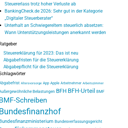
Steuererlass trotz hoher Verluste ab
BankingCheck.de 2026: Sehr gut in der Kategorie
„Digitaler Steuerberater“
Unterhalt an Schwiegereltern steuerlich absetzen:
Wann Unterstützungsleistungen anerkannt werden
Ratgeber
Steuererklärung für 2023: Das ist neu
Abgabefristen für die Steuererklärung
Abgabepflicht für die Steuererklärung
Schlagwörter
Abgabefrist
App
Apple
Arbeitnehmer
Altersvorsorge
Arbeitszimmer
BFH-Urteil
BFH
Außergewöhnliche Belastungen
BMF
BMF-Schreiben
Bundesfinanzhof
Bundesfinanzministerium
Bundesverfassungsgericht