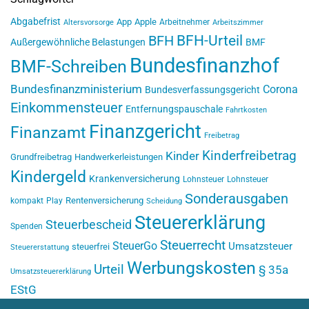
Abgabefrist
App
Apple
Arbeitnehmer
Altersvorsorge
Arbeitszimmer
BFH-Urteil
BFH
Außergewöhnliche Belastungen
BMF
Bundesfinanzhof
BMF-Schreiben
Bundesfinanzministerium
Corona
Bundesverfassungsgericht
Einkommensteuer
Entfernungspauschale
Fahrtkosten
Finanzgericht
Finanzamt
Freibetrag
Kinderfreibetrag
Kinder
Grundfreibetrag
Handwerkerleistungen
Kindergeld
Krankenversicherung
Lohnsteuer
Lohnsteuer
Sonderausgaben
Rentenversicherung
kompakt
Play
Scheidung
Steuererklärung
Steuerbescheid
Spenden
Steuerrecht
SteuerGo
Umsatzsteuer
steuerfrei
Steuererstattung
Werbungskosten
Urteil
§ 35a
Umsatzsteuererklärung
EStG