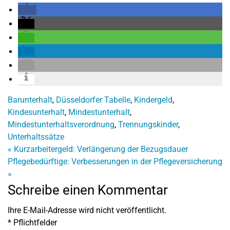
Barunterhalt
,
Düsseldorfer Tabelle
,
Kindergeld
,
Kindesunterhalt
,
Mindestunterhalt
,
Mindestunterhaltsverordnung
,
Trennungskinder
,
Unterhaltssätze
«
Kurzarbeitergeld: Verlängerung der Bezugsdauer
Pflegebedürftige: Verbesserungen in der Pflegeversicherung
»
Schreibe einen Kommentar
Ihre E-Mail-Adresse wird nicht veröffentlicht.
*
Pflichtfelder