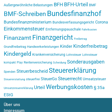
BFH-Urteil
BFH
Außergewöhnliche Belastungen
BMF
Bundesfinanzhof
BMF-Schreiben
Bundesfinanzministerium
Corona
Bundesverfassungsgericht
Einkommensteuer
Entfernungspauschale
Fahrtkosten
Finanzgericht
Finanzamt
Freibetrag
Kinderfreibetrag
Kinder
Grundfreibetrag
Handwerkerleistungen
Kindergeld
Krankenversicherung
Lohnsteuer
Lohnsteuer
Sonderausgaben
Rentenversicherung
kompakt
Play
Scheidung
Steuererklärung
Steuerbescheid
Spenden
Steuerrecht
SteuerGo
Umsatzsteuer
steuerfrei
Steuererstattung
Werbungskosten
Urteil
§ 35a
Umsatzsteuererklärung
EStG
Über uns
Impressum