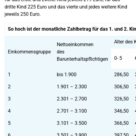
dritte Kind 225 Euro und das vierte und jedes weitere Kind
jeweils 250 Euro.
So hoch ist der monatliche Zahlbetrag für das 1. und 2. K
Alter des 
Nettoeinkommen
Einkommensgruppe
des
0- 5
Barunterhaltspflichtigen
1
bis 1.900
286,50
2
1.901 – 2.300
306,50
3
2.301 – 2.700
326,50
4
2.701 – 3.100
346,50
5
3.101 – 3.500
366,50
6
3.501 – 3.900
397,50