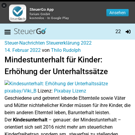
×
SteuerGo App
Ansehen
forium GmbH
kostenlos - In Google Play
22
Steuer-Nachrichten
Steuererklärung 2022
14. Februar 2022
von
Thilo Rudolph
Mindestunterhalt für Kinder:
Erhöhung der Unterhaltssätze
pixabay/Viki_B
Lizenz:
Pixabay Lizenz
Geschiedene und getrennt lebende Elternteile sowie Väter
und Mütter nichtehelicher Kinder müssen für ihre Kinder, die
beim anderen Elternteil leben, Barunterhalt leisten.
Der
Kindesunterhalt
– genauer: der Mindestunterhalt –
orientiert sich seit 2016 nicht mehr am steuerlichen
Kinderfreibetrag, sondern am „steuerfrei zu stellenden