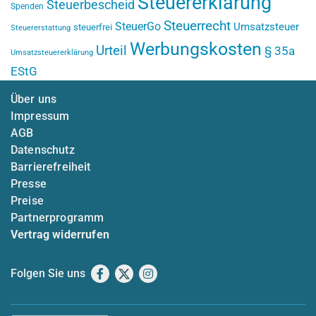
Steuererklärung
Steuerbescheid
Spenden
Steuerrecht
SteuerGo
Umsatzsteuer
steuerfrei
Steuererstattung
Werbungskosten
Urteil
§ 35a
Umsatzsteuererklärung
EStG
Über uns
Impressum
AGB
Datenschutz
Barrierefreiheit
Presse
Preise
Partnerprogramm
Vertrag widerrufen
Folgen Sie uns
Facebook
X
Instagram