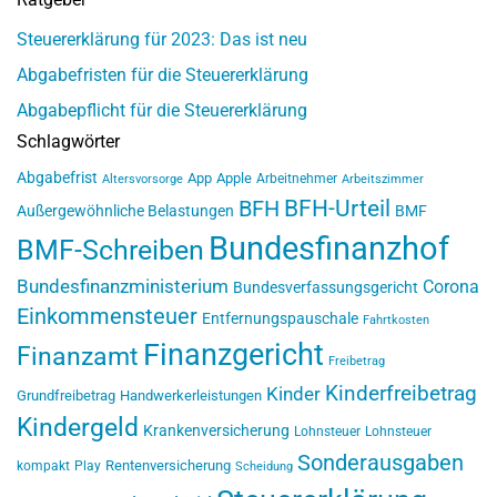
Steuererklärung für 2023: Das ist neu
Abgabefristen für die Steuererklärung
Abgabepflicht für die Steuererklärung
Schlagwörter
Abgabefrist
App
Apple
Arbeitnehmer
Altersvorsorge
Arbeitszimmer
BFH-Urteil
BFH
Außergewöhnliche Belastungen
BMF
Bundesfinanzhof
BMF-Schreiben
Bundesfinanzministerium
Corona
Bundesverfassungsgericht
Einkommensteuer
Entfernungspauschale
Fahrtkosten
Finanzgericht
Finanzamt
Freibetrag
Kinderfreibetrag
Kinder
Grundfreibetrag
Handwerkerleistungen
Kindergeld
Krankenversicherung
Lohnsteuer
Lohnsteuer
Sonderausgaben
Rentenversicherung
kompakt
Play
Scheidung