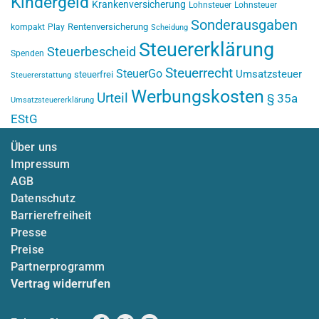
Kindergeld
Krankenversicherung
Lohnsteuer
Lohnsteuer
Sonderausgaben
Rentenversicherung
kompakt
Play
Scheidung
Steuererklärung
Steuerbescheid
Spenden
Steuerrecht
SteuerGo
Umsatzsteuer
steuerfrei
Steuererstattung
Werbungskosten
Urteil
§ 35a
Umsatzsteuererklärung
EStG
Über uns
Impressum
AGB
Datenschutz
Barrierefreiheit
Presse
Preise
Partnerprogramm
Vertrag widerrufen