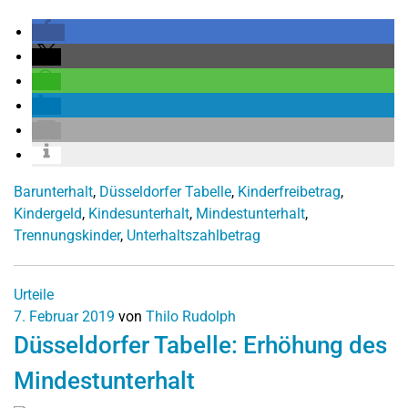
Barunterhalt
,
Düsseldorfer Tabelle
,
Kinderfreibetrag
,
Kindergeld
,
Kindesunterhalt
,
Mindestunterhalt
,
Trennungskinder
,
Unterhaltszahlbetrag
Urteile
7. Februar 2019
von
Thilo Rudolph
Düsseldorfer Tabelle: Erhöhung des
Mindestunterhalt