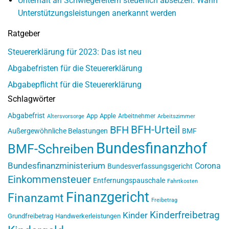
Unterhalt an Schwiegereltern steuerlich absetzen: Wann
Unterstützungsleistungen anerkannt werden
Ratgeber
Steuererklärung für 2023: Das ist neu
Abgabefristen für die Steuererklärung
Abgabepflicht für die Steuererklärung
Schlagwörter
Abgabefrist
App
Apple
Arbeitnehmer
Altersvorsorge
Arbeitszimmer
BFH-Urteil
BFH
Außergewöhnliche Belastungen
BMF
Bundesfinanzhof
BMF-Schreiben
Bundesfinanzministerium
Corona
Bundesverfassungsgericht
Einkommensteuer
Entfernungspauschale
Fahrtkosten
Finanzgericht
Finanzamt
Freibetrag
Kinderfreibetrag
Kinder
Grundfreibetrag
Handwerkerleistungen