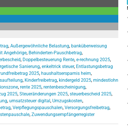
trag
,
Außergewöhnliche Belastung
,
banküberweisung
it Angehörige
,
Behinderten-Pauschbetrag
,
uerbescheid
,
Doppelbesteuerung Rente
,
e-rechnung 2025
,
rgetische Sanierung
,
enkeltrick steuer
,
Entlastungsbetrag
rundfreibetrag 2025
,
haushaltsersparnis heim
,
saufteilung
,
Kinderfreibetrag
,
kindergeld 2025
,
mindestlohn
sionszone
,
rente 2025
,
rentenbescheinigung
,
zug 2025
,
Steueränderungen 2025
,
steuerbescheid 2025
,
rung
,
umsatzsteuer digital
,
Umzugskosten
,
etrag
,
Verpflegungspauschalen
,
Versorgungsfreibetrag
,
stenpauschale
,
Zuwendungsempfängerregister