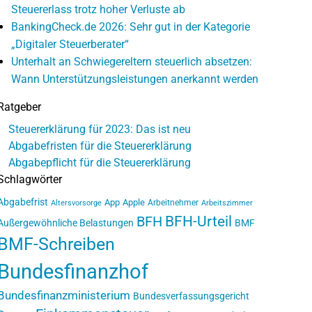
Steuererlass trotz hoher Verluste ab
BankingCheck.de 2026: Sehr gut in der Kategorie
„Digitaler Steuerberater“
Unterhalt an Schwiegereltern steuerlich absetzen:
Wann Unterstützungsleistungen anerkannt werden
Ratgeber
Steuererklärung für 2023: Das ist neu
Abgabefristen für die Steuererklärung
Abgabepflicht für die Steuererklärung
Schlagwörter
Abgabefrist
App
Apple
Arbeitnehmer
Altersvorsorge
Arbeitszimmer
BFH-Urteil
BFH
Außergewöhnliche Belastungen
BMF
BMF-Schreiben
Bundesfinanzhof
Bundesfinanzministerium
Bundesverfassungsgericht