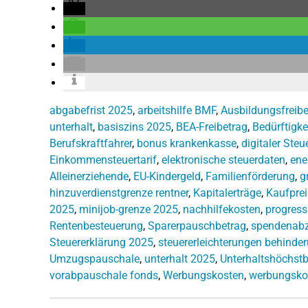
abgabefrist 2025
,
arbeitshilfe BMF
,
Ausbildungsfreibe
unterhalt
,
basiszins 2025
,
BEA-Freibetrag
,
Bedürftigke
Berufskraftfahrer
,
bonus krankenkasse
,
digitaler Ste
Einkommensteuertarif
,
elektronische steuerdaten
,
ene
Alleinerziehende
,
EU-Kindergeld
,
Familienförderung
,
g
hinzuverdienstgrenze rentner
,
Kapitalerträge
,
Kaufprei
2025
,
minijob-grenze 2025
,
nachhilfekosten
,
progres
Rentenbesteuerung
,
Sparerpauschbetrag
,
spendenab
Steuererklärung 2025
,
steuererleichterungen behinde
Umzugspauschale
,
unterhalt 2025
,
Unterhaltshöchstb
vorabpauschale fonds
,
Werbungskosten
,
werbungsko