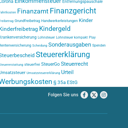
Einkommensteuer
Corona
Entfernungspauschale
Finanzgericht
Finanzamt
Fahrtkosten
Kinder
Grundfreibetrag
Handwerkerleistungen
Freibetrag
Kindergeld
Kinderfreibetrag
Krankenversicherung
Lohnsteuer
Lohnsteuer kompakt
Play
Sonderausgaben
Rentenversicherung
Spenden
Scheidung
Steuererklärung
Steuerbescheid
Steuerrecht
SteuerGo
steuerfrei
Steuererstattung
Urteil
Umsatzsteuer
Umsatzsteuererklärung
Werbungskosten
§ 35a EStG
Folgen Sie uns
Facebook
X
Instagram