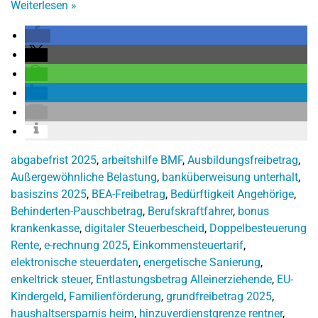
Weiterlesen
»
abgabefrist 2025
,
arbeitshilfe BMF
,
Ausbildungsfreibetrag
,
Außergewöhnliche Belastung
,
banküberweisung unterhalt
,
basiszins 2025
,
BEA-Freibetrag
,
Bedürftigkeit Angehörige
,
Behinderten-Pauschbetrag
,
Berufskraftfahrer
,
bonus
krankenkasse
,
digitaler Steuerbescheid
,
Doppelbesteuerung
Rente
,
e-rechnung 2025
,
Einkommensteuertarif
,
elektronische steuerdaten
,
energetische Sanierung
,
enkeltrick steuer
,
Entlastungsbetrag Alleinerziehende
,
EU-
Kindergeld
,
Familienförderung
,
grundfreibetrag 2025
,
haushaltsersparnis heim
,
hinzuverdienstgrenze rentner
,