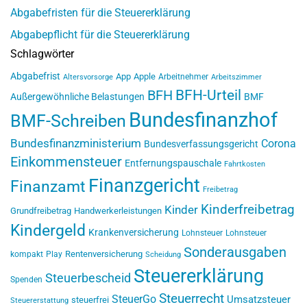
Abgabefristen für die Steuererklärung
Abgabepflicht für die Steuererklärung
Schlagwörter
Abgabefrist
App
Apple
Arbeitnehmer
Altersvorsorge
Arbeitszimmer
BFH-Urteil
BFH
Außergewöhnliche Belastungen
BMF
Bundesfinanzhof
BMF-Schreiben
Bundesfinanzministerium
Corona
Bundesverfassungsgericht
Einkommensteuer
Entfernungspauschale
Fahrtkosten
Finanzgericht
Finanzamt
Freibetrag
Kinderfreibetrag
Kinder
Grundfreibetrag
Handwerkerleistungen
Kindergeld
Krankenversicherung
Lohnsteuer
Lohnsteuer
Sonderausgaben
Rentenversicherung
kompakt
Play
Scheidung
Steuererklärung
Steuerbescheid
Spenden
Steuerrecht
SteuerGo
Umsatzsteuer
steuerfrei
Steuererstattung