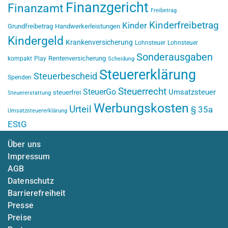
Finanzgericht
Finanzamt
Freibetrag
Kinderfreibetrag
Kinder
Grundfreibetrag
Handwerkerleistungen
Kindergeld
Krankenversicherung
Lohnsteuer
Lohnsteuer
Sonderausgaben
Rentenversicherung
kompakt
Play
Scheidung
Steuererklärung
Steuerbescheid
Spenden
Steuerrecht
SteuerGo
Umsatzsteuer
steuerfrei
Steuererstattung
Werbungskosten
Urteil
§ 35a
Umsatzsteuererklärung
EStG
Über uns
Impressum
AGB
Datenschutz
Barrierefreiheit
Presse
Preise