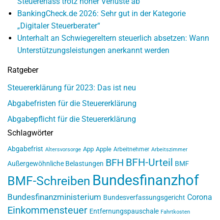
Steuererlass trotz hoher Verluste ab
BankingCheck.de 2026: Sehr gut in der Kategorie
„Digitaler Steuerberater“
Unterhalt an Schwiegereltern steuerlich absetzen: Wann
Unterstützungsleistungen anerkannt werden
Ratgeber
Steuererklärung für 2023: Das ist neu
Abgabefristen für die Steuererklärung
Abgabepflicht für die Steuererklärung
Schlagwörter
Abgabefrist
App
Apple
Arbeitnehmer
Altersvorsorge
Arbeitszimmer
BFH-Urteil
BFH
Außergewöhnliche Belastungen
BMF
Bundesfinanzhof
BMF-Schreiben
Bundesfinanzministerium
Corona
Bundesverfassungsgericht
Einkommensteuer
Entfernungspauschale
Fahrtkosten