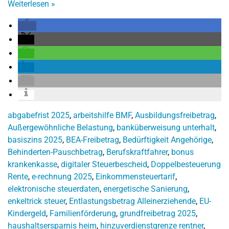
Weiterlesen
»
abgabefrist 2025
,
arbeitshilfe BMF
,
Ausbildungsfreibetrag
,
Außergewöhnliche Belastung
,
banküberweisung unterhalt
,
basiszins 2025
,
BEA-Freibetrag
,
Bedürftigkeit Angehörige
,
Behinderten-Pauschbetrag
,
Berufskraftfahrer
,
bonus
krankenkasse
,
digitaler Steuerbescheid
,
Doppelbesteuerung
Rente
,
e-rechnung 2025
,
Einkommensteuertarif
,
elektronische steuerdaten
,
energetische Sanierung
,
enkeltrick steuer
,
Entlastungsbetrag Alleinerziehende
,
EU-
Kindergeld
,
Familienförderung
,
grundfreibetrag 2025
,
haushaltsersparnis heim
,
hinzuverdienstgrenze rentner
,