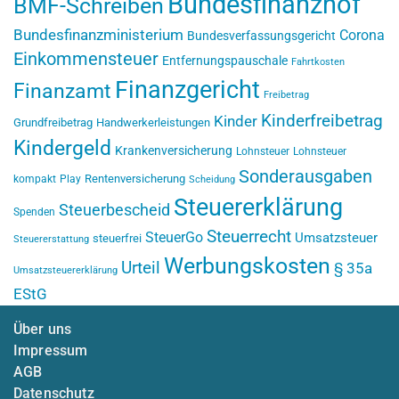
Bundesfinanzhof
BMF-Schreiben
Bundesfinanzministerium
Corona
Bundesverfassungsgericht
Einkommensteuer
Entfernungspauschale
Fahrtkosten
Finanzgericht
Finanzamt
Freibetrag
Kinderfreibetrag
Kinder
Grundfreibetrag
Handwerkerleistungen
Kindergeld
Krankenversicherung
Lohnsteuer
Lohnsteuer
Sonderausgaben
Rentenversicherung
kompakt
Play
Scheidung
Steuererklärung
Steuerbescheid
Spenden
Steuerrecht
SteuerGo
Umsatzsteuer
steuerfrei
Steuererstattung
Werbungskosten
Urteil
§ 35a
Umsatzsteuererklärung
EStG
Über uns
Impressum
AGB
Datenschutz