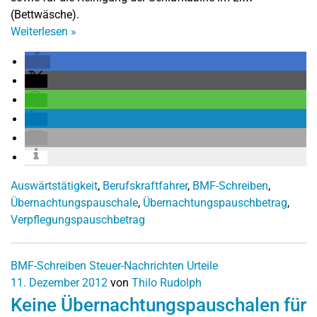
(Bettwäsche).
Weiterlesen
»
Auswärtstätigkeit
,
Berufskraftfahrer
,
BMF-Schreiben
,
Übernachtungspauschale
,
Übernachtungspauschbetrag
,
Verpflegungspauschbetrag
BMF-Schreiben
Steuer-Nachrichten
Urteile
11. Dezember 2012
von
Thilo Rudolph
Keine Übernachtungspauschalen für