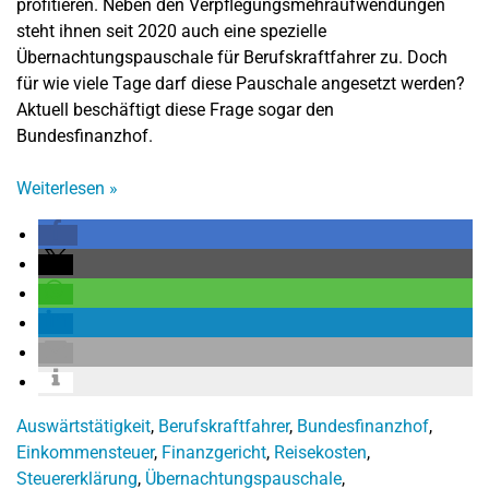
profitieren. Neben den Verpflegungsmehraufwendungen
steht ihnen seit 2020 auch eine spezielle
Übernachtungspauschale für Berufskraftfahrer zu. Doch
für wie viele Tage darf diese Pauschale angesetzt werden?
Aktuell beschäftigt diese Frage sogar den
Bundesfinanzhof.
Weiterlesen
»
Auswärtstätigkeit
,
Berufskraftfahrer
,
Bundesfinanzhof
,
Einkommensteuer
,
Finanzgericht
,
Reisekosten
,
Steuererklärung
,
Übernachtungspauschale
,